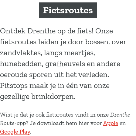
a
Fietsroutes
g
e
Ontdek Drenthe op de fiets! Onze
fietsroutes leiden je door bossen, over
zandvlaktes, langs meertjes,
hunebedden, grafheuvels en andere
oeroude sporen uit het verleden.
Pitstops maak je in één van onze
gezellige brinkdorpen.
Wist je dat je ook fietsroutes vindt in onze
Drenthe
Route-app
? Je downloadt hem hier voor
Apple
en
Google Play
.