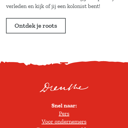
verleden en kijk of jij een kolonist bent!
Ontdek je roots
S
c
r
o
l
Snel naar:
l
Pers
t
Voor ondernemers
e