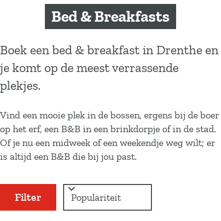
a
Bed & Breakfasts
g
e
Boek een bed & breakfast in Drenthe en
je komt op de meest verrassende
plekjes.
Vind een mooie plek in de bossen, ergens bij de boer
op het erf, een B&B in een brinkdorpje of in de stad.
Of je nu een midweek of een weekendje weg wilt; er
is altijd een B&B die bij jou past.
W
S
Filter
a
o
r
t