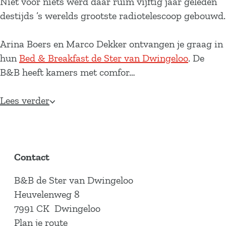
Niet voor niets werd daar ruim vijftig jaar geleden
destijds ’s werelds grootste radiotelescoop gebouwd.
Arina Boers en Marco Dekker ontvangen je graag in
hun
Bed & Breakfast de Ster van Dwingeloo
. De
B&B heeft kamers met comfor…
Lees verder
Contact
B&B de Ster van Dwingeloo
Heuvelenweg 8
7991 CK
Dwingeloo
n
Plan je route