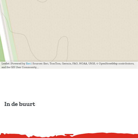
Leaflet
|
Powered by
Esri
| Sources: Esri, TomTom, Garmin, FAO, NOAA, USGS, © OpenStreetMap contributors,
and the GIS User Community, ,
In de buurt