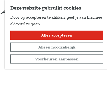
Deze website gebruikt cookies
Door op accepteren te klikken, geef je aan hiermee
G
akkoord te gaan.
a
n
Alles accepteren
a
Alleen noodzakelijk
a
r
Voorkeuren aanpassen
d
e
h
o
m
e
p