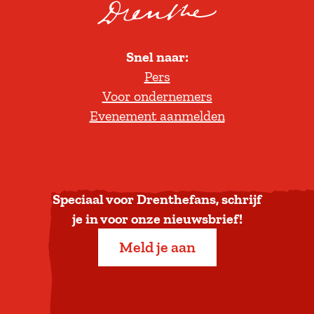
r
o
l
Snel naar:
l
Pers
t
Voor ondernemers
e
Evenement aanmelden
r
u
g
n
a
Speciaal voor Drenthefans, schrijf
a
je in voor onze nieuwsbrief!
r
Meld je aan
b
o
v