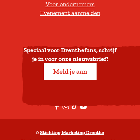
d
Voor ondernemers
e
g
e
Evenement aanmelden
r
r
n
u
a
g
f
n
i
a
e
Speciaal voor Drenthefans, schrijf
a
v
je in voor onze nieuwsbrief!
r
o
Meld je aan
b
o
o
r
v
b
e
e
F
I
T
Y
n
g
a
n
i
o
i
c
s
k
u
n
©
Stichting Marketing Drenthe
e
t
T
t
n