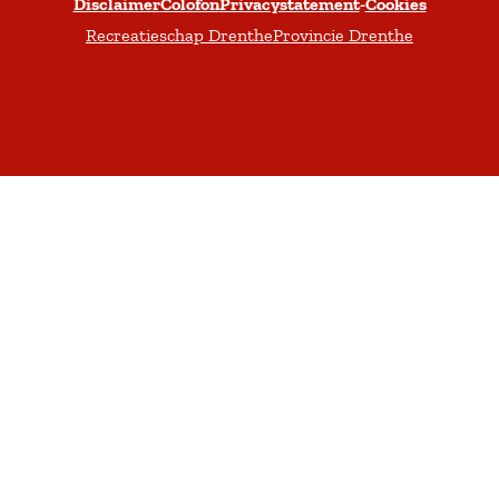
Disclaimer
Colofon
Privacystatement
-
Cookies
b
a
o
u
e
Recreatieschap Drenthe
Provincie Drenthe
o
g
k
b
r
o
r
e
s
k
a
m