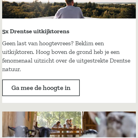
m
e
e
s
t
j
5x Drentse uitkijktorens
e
5
Geen last van hoogtevrees? Beklim een
z
x
uitkijktoren. Hoog boven de grond heb je een
i
D
fenomenaal uitzicht over de uitgestrekte Drentse
n
r
natuur.
t
e
u
n
Ga mee de hoogte in
i
t
g
s
e
e
n
u
i
t