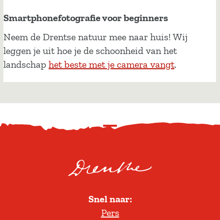
d
e
Smartphonefotografie voor beginners
k
S
Neem de Drentse natuur mee naar huis! Wij
t
m
leggen je uit hoe je de schoonheid van het
e
a
landschap
het beste met je camera vangt
.
n
r
a
t
t
p
u
h
u
S
o
r
c
n
g
r
e
e
o
f
b
l
o
i
Snel naar:
l
t
e
Pers
t
o