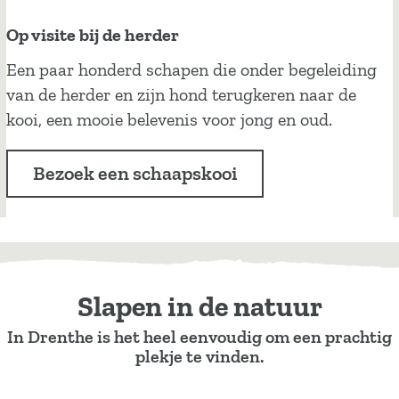
k
Op visite bij de herder
i
O
Een paar honderd schapen die onder begeleiding
j
p
van de herder en zijn hond terugkeren naar de
k
v
kooi, een mooie belevenis voor jong en oud.
t
i
o
s
Bezoek een schaapskooi
r
i
e
t
n
e
s
b
i
Slapen in de natuur
j
In Drenthe is het heel eenvoudig om een prachtig
d
plekje te vinden.
e
h