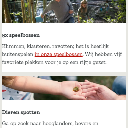
r
a
D
r
5x speelbossen
e
n
5
Klimmen, klauteren, ravotten; het is heerlijk
t
x
buitenspelen
in onze speelbossen
. Wij hebben vijf
h
s
favoriete plekken voor je op een rijtje gezet.
e
p
e
e
l
b
o
Dieren spotten
s
Ga op zoek naar hooglanders, bevers en
s