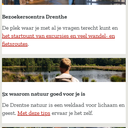
Bezoekerscentra Drenthe
B
De plek waar je met al je vragen terecht kunt en
e
het startpunt van excursies en veel wandel- en
z
fietsroutes
.
o
e
k
e
r
s
5x waarom natuur goed voor je is
c
De Drentse natuur is een weldaad voor lichaam en
e
geest.
Met deze tips
ervaar je het zelf.
n
t