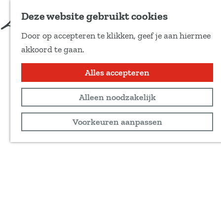
Deze website gebruikt cookies
Door op accepteren te klikken, geef je aan hiermee
G
akkoord te gaan.
a
n
Alles accepteren
a
Alleen noodzakelijk
a
r
Voorkeuren aanpassen
d
e
h
o
m
e
p