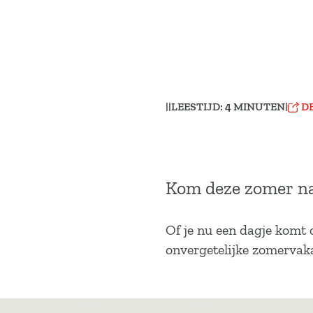
a
g
e
|
|
LEESTIJD: 4 MINUTEN
|
D
Kom deze zomer naa
Of je nu een dagje komt o
onvergetelijke zomervak