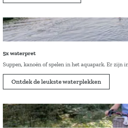
e
a
v
o
o
r
k
5x waterpret
i
5
Suppen, kanoën of spelen in het aquapark. Er zijn 
n
x
d
w
Ontdek de leukste waterplekken
e
a
r
t
e
e
n
r
p