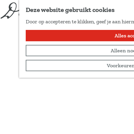
Deze website gebruikt cookies
Door op accepteren te klikken, geef je aan hier
G
Alles ac
a
n
Alleen no
a
a
Voorkeuren
r
d
e
h
o
m
e
p