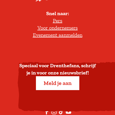
r
j
l
k
d
Snel naar:
l
D
Pers
t
r
Voor ondernemers
e
e
Evenement aanmelden
r
n
u
t
g
h
n
e
a
Speciaal voor Drenthefans, schrijf
a
je in voor onze nieuwsbrief!
r
Meld je aan
b
o
v
e
F
I
T
Y
n