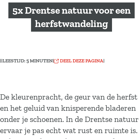
a
5x Drentse natuur voor een
g
e
herfstwandeling
|
|
LEESTIJD: 5 MINUTEN
|
DEEL DEZE PAGINA
|
De kleurenpracht, de geur van de herfst
en het geluid van knisperende bladeren
onder je schoenen. In de Drentse natuur
ervaar je pas echt wat rust en ruimte is.