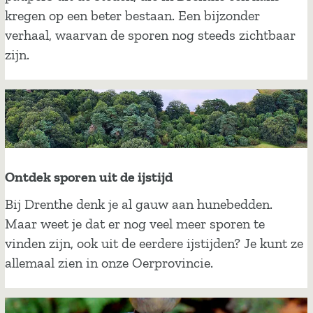
l
kregen op een beter bestaan. Een bijzonder
o
verhaal, waarvan de sporen nog steeds zichtbaar
n
zijn.
i
ë
n
v
a
n
Ontdek sporen uit de ijstijd
W
O
Bij Drenthe denk je al gauw aan hunebedden.
e
n
Maar weet je dat er nog veel meer sporen te
l
t
vinden zijn, ook uit de eerdere ijstijden? Je kunt ze
d
d
allemaal zien in onze Oerprovincie.
a
e
d
k
i