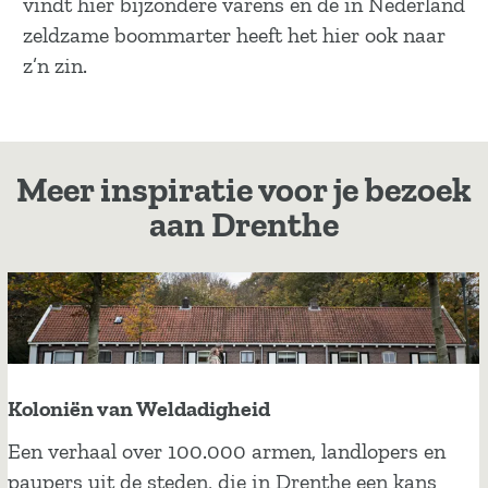
vindt hier bijzondere varens en de in Nederland
zeldzame boommarter heeft het hier ook naar
z’n zin.
Meer inspiratie voor je bezoek
aan Drenthe
Koloniën van Weldadigheid
K
Een verhaal over 100.000 armen, landlopers en
o
paupers uit de steden, die in Drenthe een kans