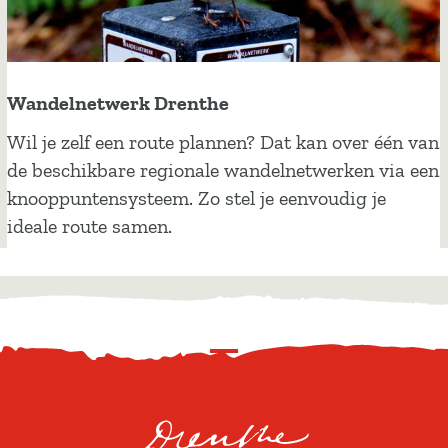
s
g
p
h
o
e
r
Wandelnetwerk Drenthe
i
e
d
W
Wil je zelf een route plannen? Dat kan over één van
n
a
de beschikbare regionale wandelnetwerken via een
u
n
knooppuntensysteem. Zo stel je eenvoudig je
i
d
ideale route samen.
t
e
d
l
e
n
i
e
j
S
t
s
c
w
t
r
e
i
o