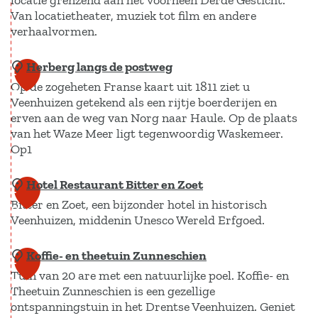
locatie grenzend aan het voorheen Derde Gesticht.
t
t
e
e
Van locatietheater, muziek tot film en andere
o
v
u
verhaalvormen.
r
e
e
m
k
n
r
Herberg langs de postweg
V
M
1
i
s
d
Op de zogeheten Franse kaart uit 1811 ziet u
e
a
5
n
p
Veenhuizen getekend als een rijtje boerderijen en
w
e
d
r
erven aan de weg van Norg naar Haule. Op de plaats
i
e
n
r
van het Waze Meer ligt tegenwoordig Waskemeer.
i
n
n
h
e
Op1
c
n
e
u
M
h
e
n
Hotel Restaurant Bitter en Zoet
H
i
i
1
t
r
D
Bitter en Zoet, een bijzonder hotel in historisch
e
z
a
6
i
Veenhuizen, middenin Unesco Wereld Erfgoed.
i
e
r
e
C
n
j
r
b
n
u
g
Koffie- en theetuin Zunneschien
H
1
e
d
e
l
Tuin van 20 are met een natuurlijke poel. Koffie- en
o
n
7
e
r
t
Theetuin Zunneschien is een gezellige
t
-
G
g
u
ontspanningstuin in het Drentse Veenhuizen. Geniet
e