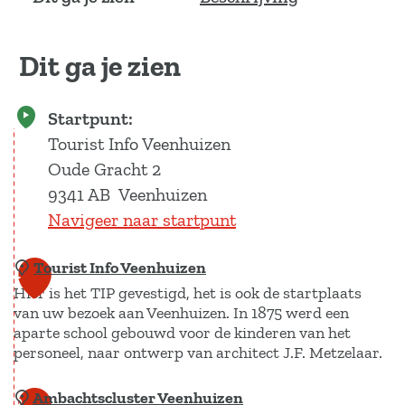
Dit ga je zien
Startpunt:
Tourist Info Veenhuizen
Oude Gracht 2
9341 AB
Veenhuizen
Navigeer naar startpunt
Tourist Info Veenhuizen
1
Hier is het TIP gevestigd, het is ook de startplaats
van uw bezoek aan Veenhuizen. In 1875 werd een
aparte school gebouwd voor de kinderen van het
personeel, naar ontwerp van architect J.F. Metzelaar.
Ambachtscluster Veenhuizen
T
2