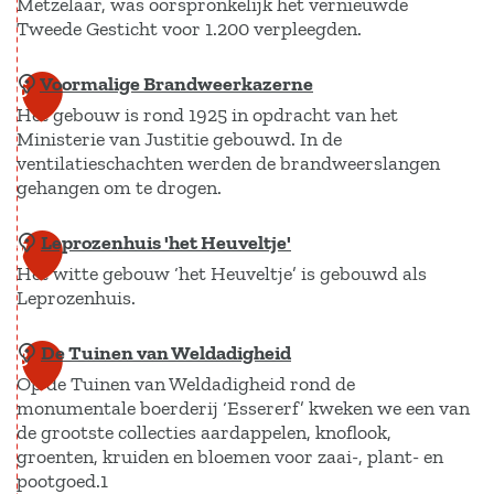
t
Metzelaar, was oorspronkelijk het vernieuwde
i
t
i
Tweede Gesticht voor 1.200 verpleegden.
e
c
j
z
r
i
e
Voormalige Brandweerkazerne
e
P
6
V
t
s
Het gebouw is rond 1925 in opdracht van het
n
e
e
e
Ministerie van Justitie gebouwd. In de
p
n
e
ventilatieschachten werden de brandweerslangen
i
l
i
gehangen om te drogen.
n
t
e
t
h
s
i
e
Leprozenhuis 'het Heuveltje'
V
7
u
c
n
n
Het witte gebouw ‘het Heuveltje’ is gebouwd als
o
i
e
Leprozenhuis.
t
o
z
n
i
r
e
De Tuinen van Weldadigheid
t
L
8
a
m
n
Op de Tuinen van Weldadigheid rond de
r
e
i
a
monumentale boerderij ‘Essererf’ kweken we een van
a
p
r
l
de grootste collecties aardappelen, knoflook,
l
r
e
groenten, kruiden en bloemen voor zaai-, plant- en
i
e
o
pootgoed.1
i
g