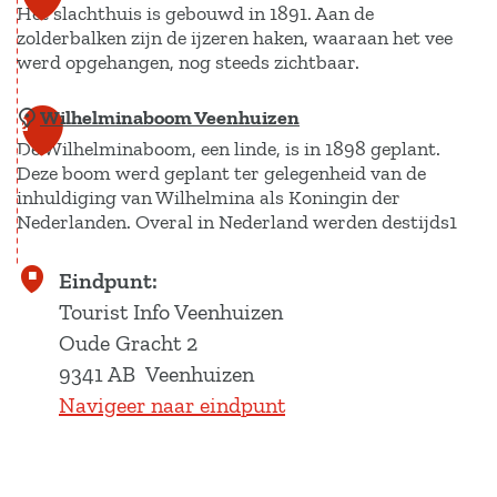
o
e
Het slachthuis is gebouwd in 1891. Aan de
e
H
0
i
r
g
zolderbalken zijn de ijzeren haken, waaraan het vee
n
t
o
n
e
werd opgehangen, nog steeds zichtbaar.
i
T
o
Z
n
e
w
g
Wilhelminaboom Veenhuizen
u
V
Z
2
s
e
l
De Wilhelminaboom, een linde, is in 1898 geplant.
n
o
o
1
O
e
a
Deze boom werd geplant ter gelegenheid van de
n
o
e
u
inhuldiging van Wilhelmina als Koningin der
d
n
e
r
t
d
Nederlanden. Overal in Nederland werden destijds1
e
d
s
m
B
G
e
c
a
W
Eindpunt:
e
e
r
h
l
i
Tourist Info Veenhuizen
r
s
i
i
l
Oude Gracht 2
g
t
e
g
h
9341 AB
Veenhuizen
v
i
n
s
e
Navigeer naar eindpunt
e
c
l
l
e
h
a
m
n
t
c