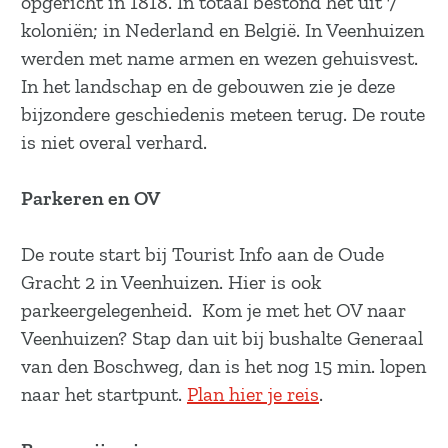
opgericht in 1818. In totaal bestond het uit 7
a
koloniën; in Nederland en België. In Veenhuizen
g
werden met name armen en wezen gehuisvest.
e
In het landschap en de gebouwen zie je deze
bijzondere geschiedenis meteen terug. De route
is niet overal verhard.
Parkeren en OV
De route start bij Tourist Info aan de Oude
Gracht 2 in Veenhuizen. Hier is ook
parkeergelegenheid. Kom je met het OV naar
Veenhuizen? Stap dan uit bij bushalte Generaal
van den Boschweg, dan is het nog 15 min. lopen
naar het startpunt.
Plan hier je reis
.