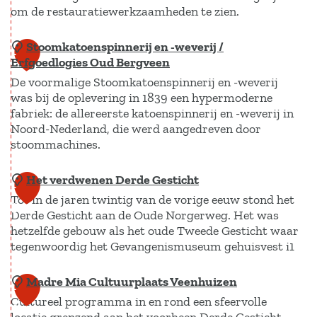
r
S
a
l
om de restauratiewerkzaamheden te zien.
e
e
t
p
d
t
m
a
Stoomkatoenspinnerij en -weverij /
i
G
j
1
–
Erfgoedlogies Oud Bergveen
a
g
r
e
2
v
De voormalige Stoomkatoenspinnerij en -weverij
n
h
a
'
r
was bij de oplevering in 1839 een hypermoderne
s
e
f
fabriek: de allereerste katoenspinnerij en -weverij in
o
e
i
t
Noord-Nederland, die werd aangedreven door
e
K
stoommachines.
d
r
g
e
o
e
Het verdwenen Derde Gesticht
S
1
r
m
r
Tot in de jaren twintig van de vorige eeuw stond het
t
k
3
m
R
Derde Gesticht aan de Oude Norgerweg. Het was
o
h
e
hetzelfde gebouw als het oude Tweede Gesticht waar
i
o
o
l
tegenwoordig het Gevangenismuseum gehuisvest i1
j
m
f
m
k
k
Madre Mia Cultuurplaats Veenhuizen
H
1
u
s
a
Cultureel programma in en rond een sfeervolle
e
s
4
w