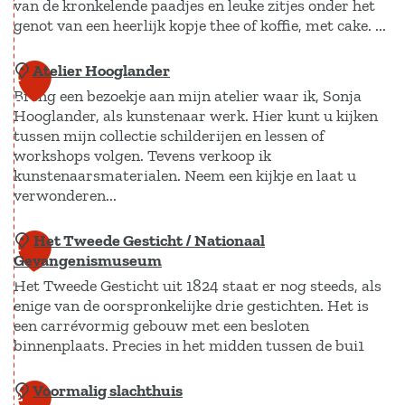
w
van de kronkelende paadjes en leuke zitjes onder het
e
l
u
l
genot van een heerlijk kopje thee of koffie, met cake. ...
e
s
a
r
R
v
t
n
p
Atelier Hooglander
K
e
1
e
i
g
l
Breng een bezoekje aan mijn atelier waar ik, Sonja
o
s
8
r
c
s
a
Hooglander, als kunstenaar werk. Hier kunt u kijken
ff
t
i
h
d
tussen mijn collectie schilderijen en lessen of
a
i
a
j
workshops volgen. Tevens verkoop ik
t
e
t
e
u
kunstenaarsmaterialen. Neem een kijkje en laat u
/
p
s
verwonderen...
-
r
E
o
V
e
a
r
s
e
Het Tweede Gesticht / Nationaal
A
1
n
n
f
Gevangenismuseum
t
e
t
9
t
t
g
Het Tweede Gesticht uit 1824 staat er nog steeds, als
w
n
e
h
B
enige van de oorspronkelijke drie gestichten. Het is
o
e
h
l
e
een carrévormig gebouw met een besloten
i
e
g
u
i
binnenplaats. Precies in het midden tussen de bui1
e
t
d
i
e
t
t
l
z
Voormalig slachthuis
H
r
2
u
e