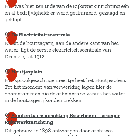
Het was hier ten tijde van de Rijkswerkinrichting één
o
en al bedrijvigheid: er werd getimmerd, gezaagd en
u
geklopt.
r
i
De Electriciteitscentrale
A
3
s
Naast de houtzagerij, aan de andere kant van het
m
t
water, ligt de eerste elektriciteitscentrale van
b
Drenthe, uit 1912.
I
a
n
c
Houtjesplein
D
4
f
h
Het sprookjesachtige meertje heet het Houtjesplein.
e
o
t
Tot het moment van verwerking lagen hier de
E
V
boomstammen die de arbeiders zo vanuit het water
s
l
e
in de houtzagerij konden trekken.
c
e
e
l
c
Penitentiaire inrichting Esserheem – vroeger
H
5
n
u
Rijkswerkinrichting
t
o
h
s
Dit gebouw, in 1898 ontworpen door architect
r
u
u