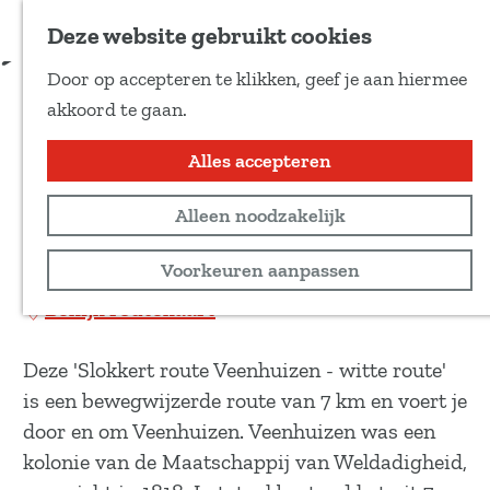
Voeg toe als favoriet
Download route
Deze website gebruikt cookies
D
Door op accepteren te klikken, geef je aan hiermee
e
Slokkert route Veenhuizen -
G
akkoord te gaan.
e
a
witte route
l
n
Alles accepteren
d
a
e
Wandeltocht
Alleen noodzakelijk
a
z
r
7 km
Voorkeuren aanpassen
e
d
p
Bekijk routekaart
e
a
h
g
Deze 'Slokkert route Veenhuizen - witte route'
o
i
is een bewegwijzerde route van 7 km en voert je
m
n
door en om Veenhuizen. Veenhuizen was een
e
a
kolonie van de Maatschappij van Weldadigheid,
p