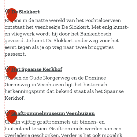
z
n
e
De Slokkert
D
e
9
r
B
Ergens in de natte wereld van het Fochteloërveen
e
n
i
r
ontstaat het veenbeekje De Slokkert. Met enig kunst-
T
h
c
a
en vliegwerk wordt hij door het Bankenbosch
u
u
gevoerd. Je komt De Slokkert onderweg voor het
h
n
i
i
eerst tegen als je op weg naar twee bruggetjes
t
d
passeert.
n
s
i
w
e
'
n
e
Het Spaanse Kerkhof
D
1
n
h
g
e
Tussen de Oude Norgerweg en de Dominee
e
0
v
e
E
Germsweg in Veenhuizen ligt het historisch
r
S
a
t
herkenningspunt dat bekend staat als het Spaanse
s
k
l
n
Kerkhof.
H
s
a
o
W
e
e
z
k
Graftrommelmuseum Veenhuizen
H
1
e
u
r
e
k
Er zijn vijftig graftrommels uit binnen- en
e
l
v
1
h
r
buitenland te zien. Graftrommels werden aan een
e
t
d
e
e
overledene geschonken. Verder is het ook mogelijk
n