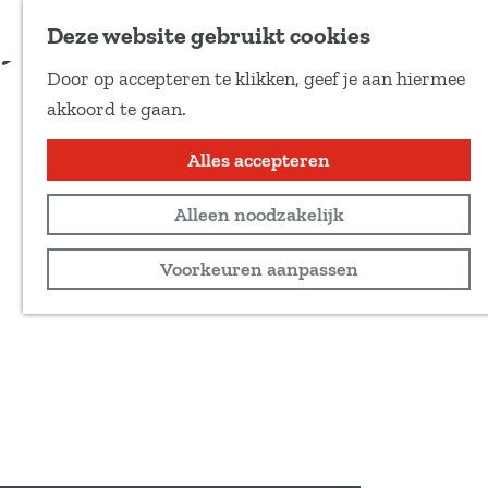
Voeg toe als favoriet
Deze website gebruikt cookies
D
Door op accepteren te klikken, geef je aan hiermee
e
G
akkoord te gaan.
e
a
l
n
Alles accepteren
d
a
e
Alleen noodzakelijk
a
z
r
Voorkeuren aanpassen
e
d
p
e
a
h
g
o
i
m
n
e
a
p