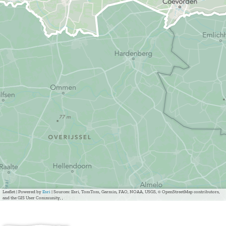
Leaflet
|
Powered by
Esri
| Sources: Esri, TomTom, Garmin, FAO, NOAA, USGS, © OpenStreetMap contributors,
and the GIS User Community, ,