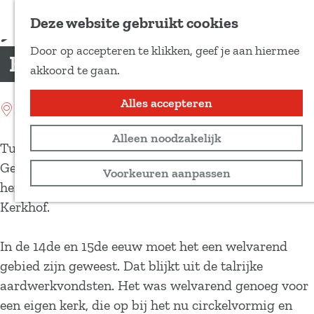
Voeg toe als favoriet
Deze website gebruikt cookies
D
Door op accepteren te klikken, geef je aan hiermee
e
Het Spaanse Kerkhof
G
akkoord te gaan.
e
a
l
n
Alles accepteren
Location: Veenhuizen
d
a
e
Alleen noodzakelijk
a
Tussen de Oude Norgerweg en de Dominee
z
r
Germsweg in Veenhuizen ligt het historisch
Voorkeuren aanpassen
e
d
herkenningspunt dat bekend staat als het Spaanse
p
e
Kerkhof.
a
h
g
o
In de 14de en 15de eeuw moet het een welvarend
i
m
gebied zijn geweest. Dat blijkt uit de talrijke
n
e
aardwerkvondsten. Het was welvarend genoeg voor
a
p
een eigen kerk, die op bij het nu circkelvormig en