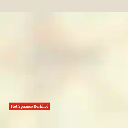
o
f
Het Spaanse Kerkhof