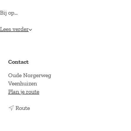
Bij op…
Lees verder
Contact
Oude Norgerweg
Veenhuizen
n
Plan je route
a
n
a
Route
a
r
a
H