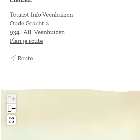
Contact
Tourist Info Veenhuizen
Oude Gracht 2
9341 AB
Veenhuizen
n
Plan je route
a
n
a
Route
a
r
a
A
r
m
A
b
+
m
a
−
b
c
a
h
c
t
h
s