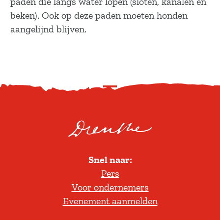
paden die langs water lopen (sloten, kanalen en
beken). Ook op deze paden moeten honden
aangelijnd blijven.
S
c
r
o
l
Snel naar:
l
Pers
t
Voor ondernemers
e
Evenement aanmelden
r
u