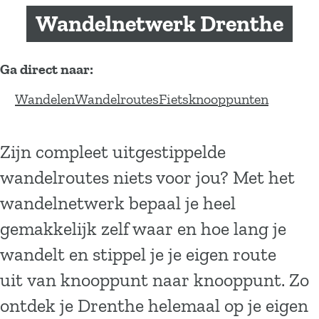
a
Wandelnetwerk Drenthe
g
e
Ga direct naar:
W
W
F
Wandelen
Wandelroutes
Fietsknooppunten
a
a
i
n
n
e
Zijn compleet uitgestippelde
d
d
t
wandelroutes niets voor jou? Met het
e
e
s
l
l
k
wandelnetwerk bepaal je heel
e
r
n
gemakkelijk zelf waar en hoe lang je
n
o
o
wandelt en stippel je je eigen route
u
o
uit van knooppunt naar knooppunt. Zo
t
p
e
p
ontdek je Drenthe helemaal op je eigen
s
u