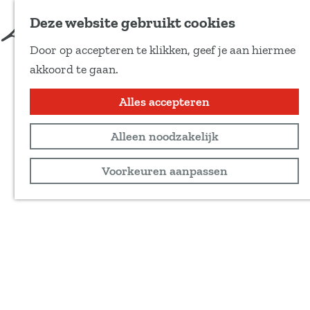
Deze website gebruikt cookies
Door op accepteren te klikken, geef je aan hiermee
G
akkoord te gaan.
a
n
Alles accepteren
a
Alleen noodzakelijk
a
r
Voorkeuren aanpassen
d
e
h
o
m
e
p