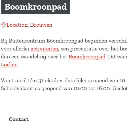
a
Boomkroonpad
g
e
Location: Drouwen
Bij Buitencentrum Boomkroonpad beginnen verschille
voor allerlei
activiteiten
, een presentatie over het b
dan een wandeling over het
Boomkroonpad
. Dit wa
Lorken
.
Van 1 april t/m 31 oktober dagelijks geopend van 10:
Schoolvakanties geopend van 10:00 tot 16:00. Geslot
Contact