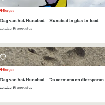
e
n
d
h
Borger
–
e
Dag van het Hunebed – Hunebed in glas-in-lood
T
t
zondag 16 augustus
r
H
D
o
u
a
m
n
g
m
e
v
e
b
a
Voeg toe als favoriet
l
e
n
c
d
h
Borger
e
–
e
Dag van het Hunebed – De oermens en diersporen
r
S
t
zondag 16 augustus
e
t
H
D
m
i
u
a
o
l
n
g