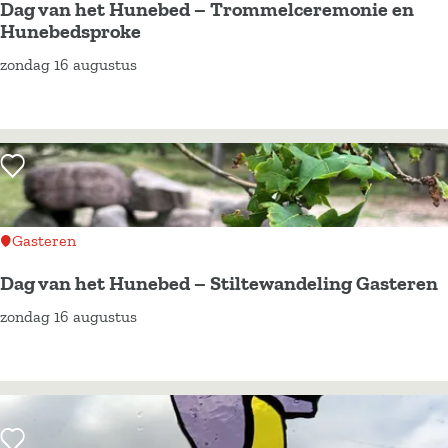
Dag van het Hunebed – Trommelceremonie en
:
Hunebedsproke
zondag 16 augustus
D
a
g
v
Voeg toe als favoriet
a
n
h
Gasteren
e
Dag van het Hunebed – Stiltewandeling Gasteren
t
zondag 16 augustus
H
D
u
a
n
g
e
v
b
a
Voeg toe als favoriet