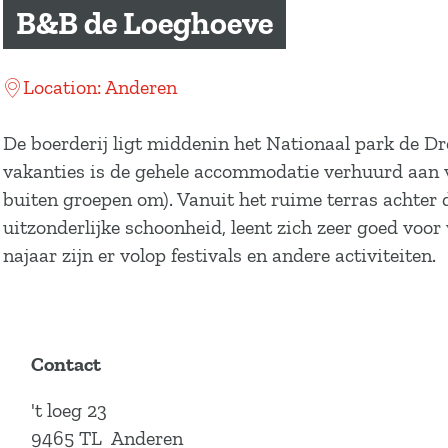
a
B&B de Loeghoeve
g
e
Location: Anderen
De boerderij ligt middenin het Nationaal park de 
vakanties is de gehele accommodatie verhuurd aan v
buiten groepen om). Vanuit het ruime terras achter d
uitzonderlijke schoonheid, leent zich zeer goed voo
najaar zijn er volop festivals en andere activiteiten.
Contact
't loeg 23
9465 TL
Anderen