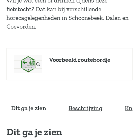
Wil je wat eten of drinken tijdens deze
fietstocht? Dat kan bij verschillende
horecagelegenheden in Schoonebeek, Dalen en
Coevorden.
Voorbeeld routebordje
O
p
e
n
p
o
p
Dit ga je zien
Beschrijving
Knoo
u
p
m
Dit ga je zien
e