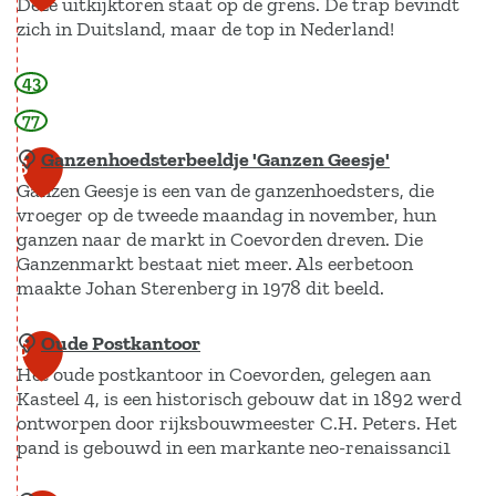
Deze uitkijktoren staat op de grens. De trap bevindt
9
r
zich in Duitsland, maar de top in Nederland!
2
i
7
43
U
j
i
s
77
t
s
Ganzenhoedsterbeeldje 'Ganzen Geesje'
5
k
e
Ganzen Geesje is een van de ganzenhoedsters, die
i
l
vroeger op de tweede maandag in november, hun
ganzen naar de markt in Coevorden dreven. Die
j
s
Ganzenmarkt bestaat niet meer. Als eerbetoon
k
e
maakte Johan Sterenberg in 1978 dit beeld.
t
V
o
e
Oude Postkantoor
G
6
r
c
Het oude postkantoor in Coevorden, gelegen aan
a
e
Kasteel 4, is een historisch gebouw dat in 1892 werd
h
n
ontworpen door rijksbouwmeester C.H. Peters. Het
n
t
z
pand is gebouwd in een markante neo-renaissanci1
L
e
a