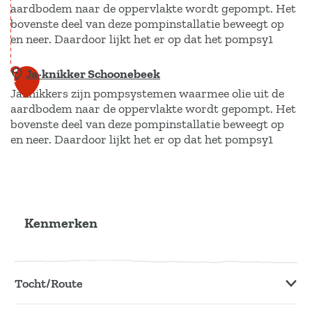
e
aardbodem naar de oppervlakte wordt gepompt. Het
e
s
bovenste deel van deze pompinstallatie beweegt op
v
e
en neer. Daardoor lijkt het er op dat het pompsy1
o
u
r
m
Ja-knikker Schoonebeek
J
1
d
-
Jaknikkers zijn pompsystemen waarmee olie uit de
a
4
e
aardbodem naar de oppervlakte wordt gepompt. Het
e
-
n
bovenste deel van deze pompinstallatie beweegt op
n
k
en neer. Daardoor lijkt het er op dat het pompsy1
z
n
a
i
J
n
k
a
d
k
-
Kenmerken
s
e
k
t
r
n
r
S
i
Tocht/Route
o
c
k
o
h