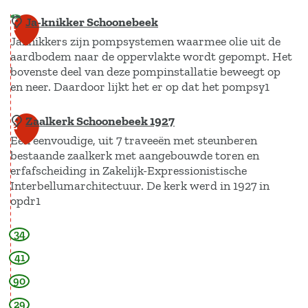
t
v
Ja-knikker Schoonebeek
1
e
Jaknikkers zijn pompsystemen waarmee olie uit de
r
aardbodem naar de oppervlakte wordt gepompt. Het
g
bovenste deel van deze pompinstallatie beweegt op
r
en neer. Daardoor lijkt het er op dat het pompsy1
o
t
Zaalkerk Schoonebeek 1927
J
e
2
a
Een eenvoudige, uit 7 traveeën met steunberen
a
f
bestaande zaalkerk met aangebouwde toren en
-
b
erfafscheiding in Zakelijk-Expressionistische
k
e
Interbellumarchitectuur. De kerk werd in 1927 in
e
n
opdr1
l
i
d
34
Z
k
i
a
k
n
41
g
a
e
90
V
l
r
o
29