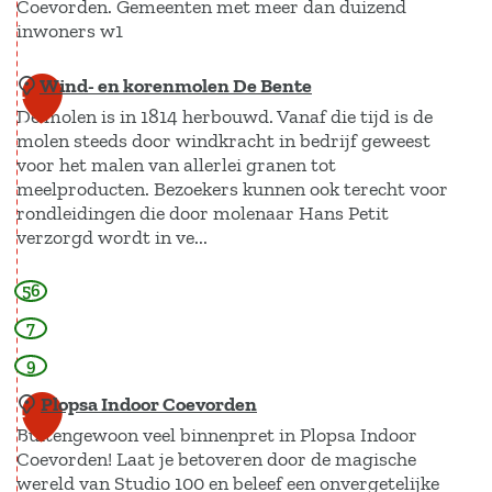
e
'
Coevorden. Gemeenten met meer dan duizend
r
v
inwoners w1
G
t
o
a
Wind- en korenmolen De Bente
B
o
1
r
n
De molen is in 1814 herbouwd. Vanaf die tijd is de
a
r
d
0
z
molen steeds door windkracht in bedrijf geweest
a
e
e
e
voor het malen van allerlei granen tot
r
n
n
n
meelproducten. Bezoekers kunnen ook terecht voor
h
rondleidingen die door molenaar Hans Petit
G
verzorgd wordt in ve...
u
e
i
e
56
W
s
s
i
7
C
j
n
o
9
e
d
e
'
Plopsa Indoor Coevorden
1
-
v
Buitengewoon veel binnenpret in Plopsa Indoor
1
e
o
Coevorden! Laat je betoveren door de magische
n
wereld van Studio 100 en beleef een onvergetelijke
r