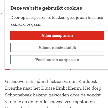
Voeg toe als favoriet
Download route
Deze website gebruikt cookies
D
Door op accepteren te klikken, geef je aan hiermee
e
Emmelkamp
G
akkoord te gaan.
e
a
l
n
Alles accepteren
Recreatief
d
a
e
52 km
Alleen noodzakelijk
a
z
r
Bekijk routekaart
Voorkeuren aanpassen
e
d
p
Open in de DrentheRoutes app
e
a
h
g
Grensoverschrijdend fietsen vanuit Zuidoost
o
i
Drenthe naar het Duitse Emlichheim. Het dorp
m
n
Schoonebeek bekend geworden door de vondst
e
a
van olie en de middeleeuwse vestingstad en
p