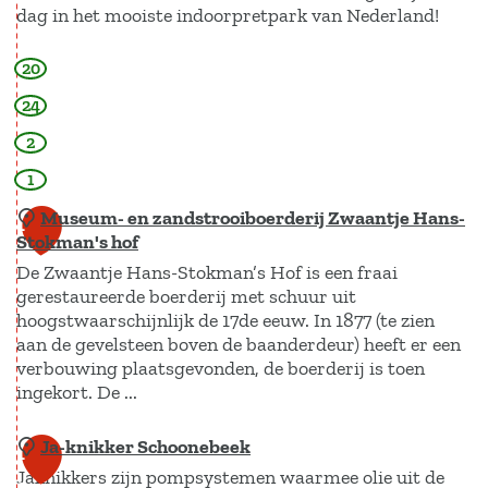
dag in het mooiste indoorpretpark van Nederland!
k
d
o
e
20
P
r
n
l
24
e
1
o
n
2
8
p
m
7
1
s
o
5
Museum- en zandstrooiboerderij Zwaantje Hans-
1
a
l
Stokman's hof
I
2
e
De Zwaantje Hans-Stokman’s Hof is een fraai
n
n
gerestaureerde boerderij met schuur uit
d
hoogstwaarschijnlijk de 17de eeuw. In 1877 (te zien
D
aan de gevelsteen boven de baanderdeur) heeft er een
o
e
verbouwing plaatsgevonden, de boerderij is toen
o
B
ingekort. De ...
r
e
C
n
Ja-knikker Schoonebeek
M
1
o
t
Jaknikkers zijn pompsystemen waarmee olie uit de
u
3