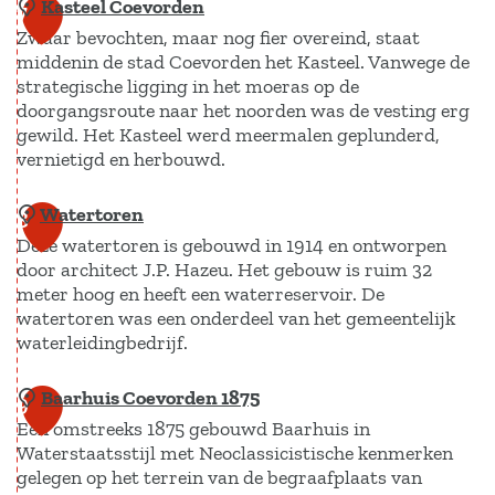
n
Kasteel Coevorden
O
7
a
h
Zwaar bevochten, maar nog fier overeind, staat
u
r
middenin de stad Coevorden het Kasteel. Vanwege de
o
d
strategische ligging in het moeras op de
e
e
doorgangsroute naar het noorden was de vesting erg
d
P
gewild. Het Kasteel werd meermalen geplunderd,
s
vernietigd en herbouwd.
o
t
s
Watertoren
K
8
e
t
Deze watertoren is gebouwd in 1914 en ontworpen
a
r
k
door architect J.P. Hazeu. Het gebouw is ruim 32
s
b
a
meter hoog en heeft een waterreservoir. De
t
e
n
watertoren was een onderdeel van het gemeentelijk
e
waterleidingbedrijf.
e
t
e
l
o
Baarhuis Coevorden 1875
W
l
9
d
o
Een omstreeks 1875 gebouwd Baarhuis in
a
C
j
r
Waterstaatsstijl met Neoclassicistische kenmerken
t
o
e
gelegen op het terrein van de begraafplaats van
e