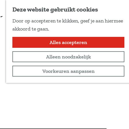
Voeg toe als favoriet
Deze website gebruikt cookies
D
Door op accepteren te klikken, geef je aan hiermee
e
G
akkoord te gaan.
e
a
l
n
Alles accepteren
d
a
e
Alleen noodzakelijk
a
z
r
Voorkeuren aanpassen
e
d
p
e
a
h
g
o
i
m
n
e
a
p