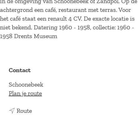
in de omgeving van Schoonebeek of Zandpol. Op de
achtergrond een café, restaurant met terras. Voor
het café staat een renault 4 CV. De exacte locatie is
niet bekend. Datering 1960 - 1958, collectie: 1960 -
1958 Drents Museum
Contact
Schoonebeek
n
Plan je route
a
n
a
Route
a
r
a
J
r
a