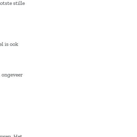
tste stille
l is ook
t ongeveer
ouwen. Het