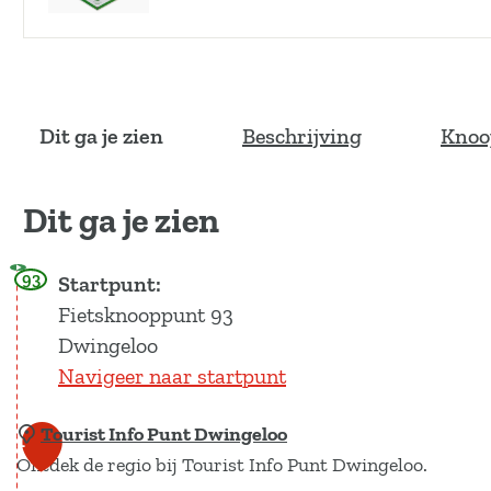
p
e
n
p
o
p
Dit ga je zien
Beschrijving
Knoo
u
p
m
Dit ga je zien
e
t
v
93
Startpunt:
e
Fietsknooppunt 93
r
g
Dwingeloo
r
Navigeer naar startpunt
o
t
Tourist Info Punt Dwingeloo
1
e
a
Ontdek de regio bij Tourist Info Punt Dwingeloo.