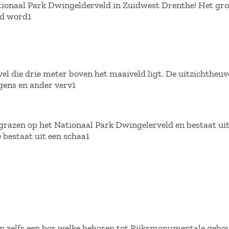
tionaal Park Dwingelderveld in Zuidwest Drenthe! Het groo
ld word1
l die drie meter boven het maaiveld ligt. De uitzichtheuve
gens en ander verv1
grazen op het Nationaal Park Dwingelerveld en bestaat ui
bestaat uit een schaa1
en zelfs een bos welke behoren tot Rijksmonumentale geb