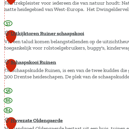
s
n
Een trekpleister voor iedereen die van natuur houdt: Na
o
e
0
natte heidegebied van West-Europa. Het Dwingelderve
s
e
r
r
e
n
e
k
57
N
"
n
R
a
Uitkijktoren Ruiner schaapskooi
1
m
u
t
Via een talud komen belangstellenden op de uitzichtheuve
o
1
i
toegankelijk voor rolstoelgebruikers, buggy's, kinderwa
i
l
n
o
e
e
Schaapskooi Ruinen
U
1
n
n
n
De Schaapskudde Ruinen, is een van de twee kuddes die 
i
a
2
D
300 Drentse heideschapen. De plek van de schaapskudde 
t
a
e
k
l
56
S
Z
i
P
c
a
86
j
a
h
a
84
k
r
a
n
t
Havezate Oldengaerde
k
1
a
d
o
Het landgoed Oldengaerde bestaat uit een huis, tuinen 