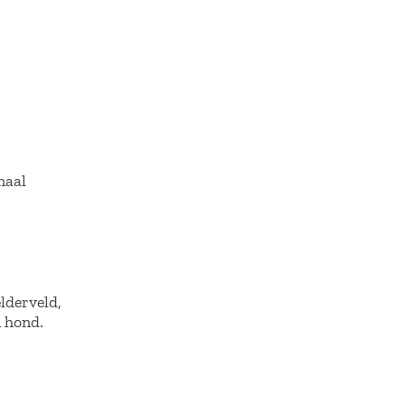
naal
lderveld,
n hond.