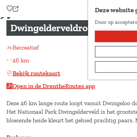
Voeg toe als favoriet
Deze website 
D
Door op acceptere
e
Dwingelderveldroute
G
e
a
l
n
Recreatief
d
a
e
46 km
a
z
r
Bekijk routekaart
e
d
p
Open in de DrentheRoutes app
e
a
h
g
Deze 46 km lange route loopt vanuit Dwingeloo d
o
i
Het Nationaal Park Dwingelderveld is het grootst
m
n
bloeiende heide kleurt het gebied prachtig paars. M
e
a
p