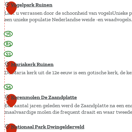
e
t
Vogelpark Ruinen
7
b
p
Z
Laat u verrassen door de schoonheid van vogelsUnieke 
a
l
een unieke populatie Nederlandse weide -en waadvogels
a
n
i
a
k
76
c
V
n
b
a
o
85
d
o
"
g
53
s
B
e
Mariakerk Ruinen
8
o
l
De Maria kerk uit de 12e eeuw is een gotische kerk, de k
o
p
t
a
54
M
v
r
a
Korenmolen De Zaandplatte
9
a
k
r
Een aantal jaren geleden werd de Zaandplatte na een en
n
R
maalvaardige molen die frequent draait en waar tweed
i
P
u
a
e
i
Nationaal Park Dwingelderveld
K
1
k