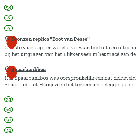
D
t
h
l
58
w
e
a
e
i
b
8
a
s
o
n
9
p
r
c
g
d
s
Bronzen replica "Boot van Pesse"
5
o
e
j
k
Oudste vaartuig ter wereld, vervaardigd uit een uitgeh
o
e
l
bij het uitgraven van het Blikkenveen in het tracé van de
o
p
o
o
D
o
Spaarbankbos
B
6
i
w
Het Spaarbankbos was oorspronkelijk een nat heideveld 
r
A
i
Spaarbank uit Hoogeveen het terrein als belegging en pl
o
c
n
n
h
34
g
S
z
t
e
p
61
e
e
l
a
91
n
r
o
a
r
41
’
o
r