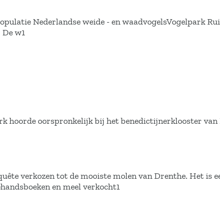
populatie Nederlandse weide - en waadvogelsVogelpark Rui
. De w1
erk hoorde oorspronkelijk bij het benedictijnerklooster van
quête verkozen tot de mooiste molen van Drenthe. Het is e
ehandsboeken en meel verkocht1