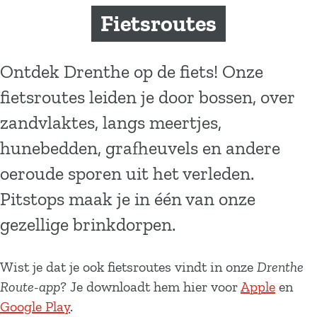
a
Fietsroutes
g
e
Ontdek Drenthe op de fiets! Onze
fietsroutes leiden je door bossen, over
zandvlaktes, langs meertjes,
hunebedden, grafheuvels en andere
oeroude sporen uit het verleden.
Pitstops maak je in één van onze
gezellige brinkdorpen.
Wist je dat je ook fietsroutes vindt in onze
Drenthe
Route-app
? Je downloadt hem hier voor
Apple
en
Google Play
.