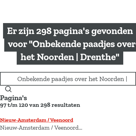
a
g
e
Er zijn 298 pagina's gevonden
voor "Onbekende paadjes over
het Noorden | Drenthe"
I
k
b
Z
e
Pagina's
o
n
97 t/m 120 van 298 resultaten
e
o
k
p
e
Nieuw-Amsterdam / Veenoord
z
n
Nieuw-Amsterdam / Veenoord...
o
e