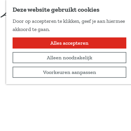
Deze website gebruikt cookies
Door op accepteren te klikken, geef je aan hiermee
G
akkoord te gaan.
a
n
Alles accepteren
a
Alleen noodzakelijk
a
r
Voorkeuren aanpassen
d
e
h
o
m
e
p