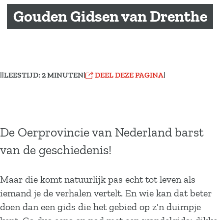
a
Gouden Gidsen van Drenthe
g
e
|
|
LEESTIJD: 2 MINUTEN
|
DEEL DEZE PAGINA
|
De Oerprovincie van Nederland barst
van de geschiedenis!
Maar die komt natuurlijk pas echt tot leven als
iemand je de verhalen vertelt. En wie kan dat beter
doen dan een gids die het gebied op z'n duimpje