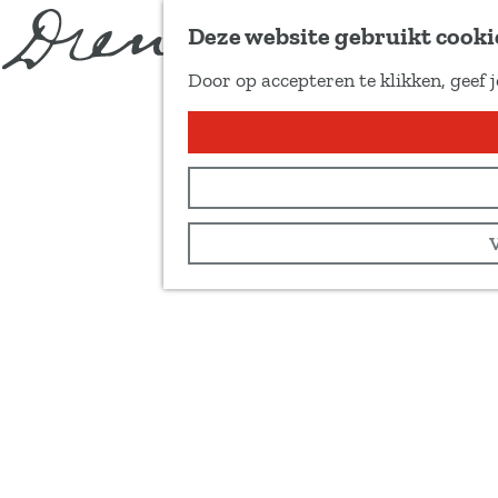
Deze website gebruikt cooki
Door op accepteren te klikken, geef 
G
a
n
a
a
r
d
e
h
o
m
e
p