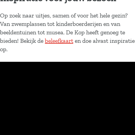
Op zoek naar uitjes, samen of voor het hele gezin?
Van zwemplassen tot kinderboerderijen en van
beeldentuinen tot musea. De Kop heeft genoeg te
bieden! Bekijk de
beleefkaart
en doe alvast inspiratie
op.