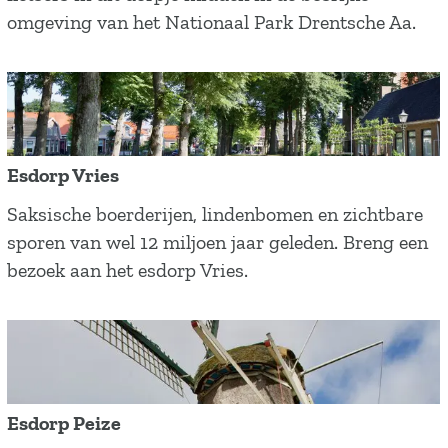
i
omgeving van het Nationaal Park Drentsche Aa.
n
k
d
o
r
Esdorp Vries
p
E
Saksische boerderijen, lindenbomen en zichtbare
Z
s
sporen van wel 12 miljoen jaar geleden. Breng een
e
d
bezoek aan het esdorp Vries.
e
o
g
r
s
p
e
V
r
Esdorp Peize
i