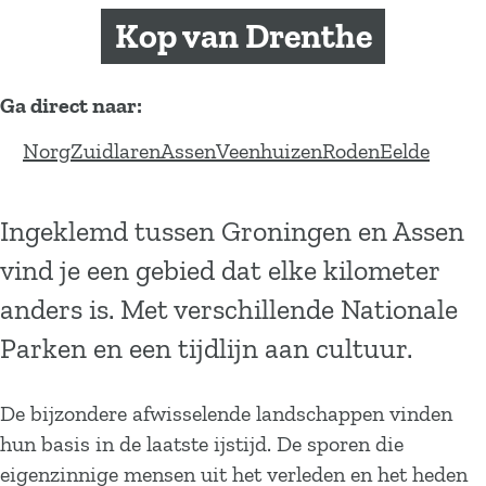
a
Kop van Drenthe
g
e
Ga direct naar:
N
Z
A
V
R
E
Norg
Zuidlaren
Assen
Veenhuizen
Roden
Eelde
o
u
s
e
o
e
r
i
s
e
d
l
Ingeklemd tussen Groningen en Assen
g
d
e
n
e
d
vind je een gebied dat elke kilometer
l
n
h
n
e
a
u
anders is. Met verschillende Nationale
r
i
Parken en een tijdlijn aan cultuur.
e
z
n
e
De bijzondere afwisselende landschappen vinden
n
hun basis in de laatste ijstijd. De sporen die
eigenzinnige mensen uit het verleden en het heden