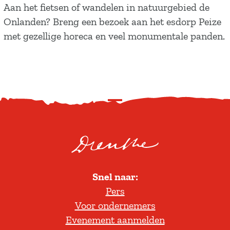
E
Aan het fietsen of wandelen in natuurgebied de
e
s
Onlanden? Breng een bezoek aan het esdorp Peize
s
d
met gezellige horeca en veel monumentale panden.
o
r
p
P
S
e
c
i
r
z
o
e
l
Snel naar:
l
Pers
t
Voor ondernemers
e
Evenement aanmelden
r