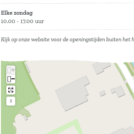
k
f
Elke zondag
j
10.00 - 17.00 uur
e
s
h
Kijk op onze website voor de openingstijden buiten het 
o
f
+
−