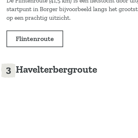
De Flintenroute (41,5 km) is een fietstocht door ui
startpunt in Borger bijvoorbeeld langs het groots
op een prachtig uitzicht.
Flintenroute
Havelterbergroute