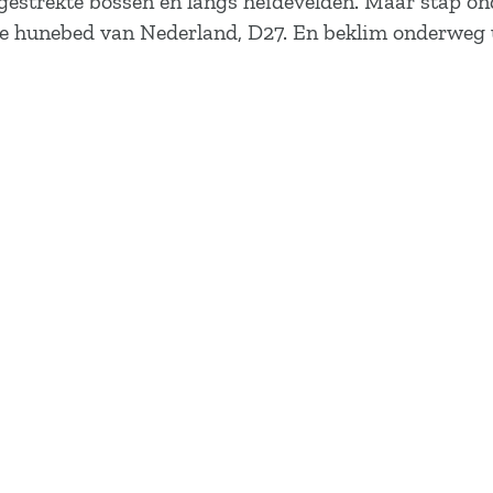
tgestrekte bossen en langs heidevelden. Maar stap ond
te hunebed van Nederland, D27. En beklim onderweg u