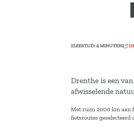
a
g
e
|
|
LEESTIJD: 4 MINUTEN
|
D
Drenthe is een van
afwisselende natuu
Met ruim 2000 km aan fie
fietsroutes geselecteerd 