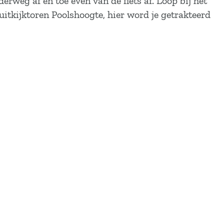
erweg af en toe even van de fiets af. Loop bij het
itkijktoren Poolshoogte, hier word je getrakteerd