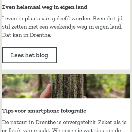
s
Even helemaal weg in eigen land
m
E
Leven in plaats van geleefd worden. Even de tijd
o
v
stil zetten met een weekendje weg in eigen land.
m
e
Dat kan in Drenthe.
e
n
n
h
t
Lees het blog
e
j
l
e
e
s
m
a
a
l
Tips voor smartphone fotografie
w
T
De natuur in Drenthe is onvergetelijk. Zeker als je
e
i
er foto’s van maakt. We geven je wat tips om de