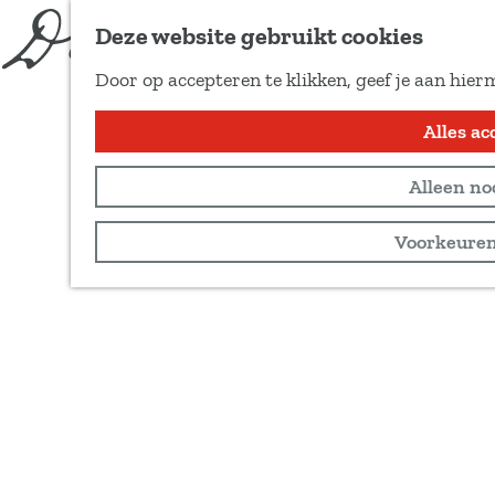
Deze website gebruikt cookies
Door op accepteren te klikken, geef je aan hier
G
Alles ac
a
n
Alleen no
a
a
Voorkeuren
r
d
e
h
o
m
e
p