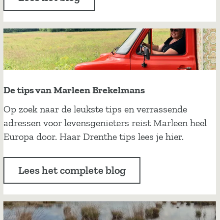
a
f
i
o
r
t
g
o
e
g
n
r
i
De tips van Marleen Brekelmans
a
e
f
D
Op zoek naar de leukste tips en verrassende
t
i
e
adressen voor levensgenieters reist Marleen heel
e
e
t
Europa door. Haar Drenthe tips lees je hier.
n
i
o
p
p
Lees het complete blog
s
z
v
'
a
n
n