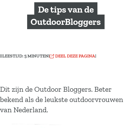
a
De tips van de
g
e
OutdoorBloggers
|
|
LEESTIJD: 5 MINUTEN
|
DEEL DEZE PAGINA
|
Dit zijn de Outdoor Bloggers. Beter
bekend als de leukste outdoorvrouwen
van Nederland.