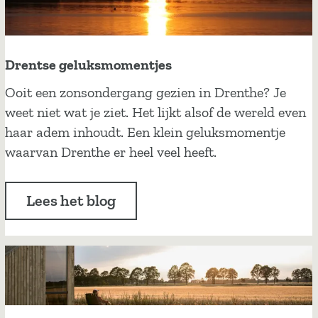
Drentse geluksmomentjes
D
Ooit een zonsondergang gezien in Drenthe? Je
r
weet niet wat je ziet. Het lijkt alsof de wereld even
e
haar adem inhoudt. Een klein geluksmomentje
n
waarvan Drenthe er heel veel heeft.
t
s
Lees het blog
e
g
e
l
u
k