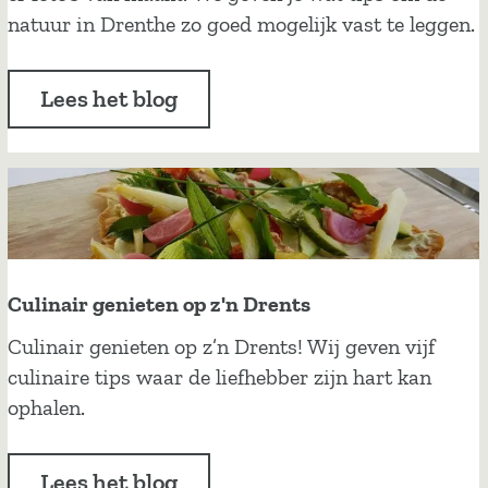
g
p
natuur in Drenthe zo goed mogelijk vast te leggen.
i
s
n
v
e
Lees het blog
o
i
o
g
r
e
s
n
m
l
a
a
r
Culinair genieten op z'n Drents
n
t
d
C
Culinair genieten op z’n Drents! Wij geven vijf
p
u
culinaire tips waar de liefhebber zijn hart kan
h
l
ophalen.
o
i
n
n
e
Lees het blog