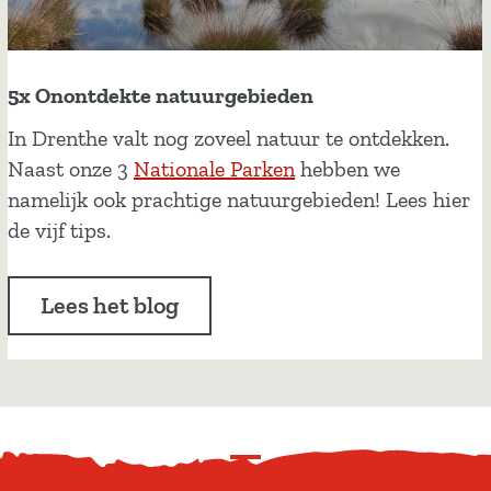
D
M
r
a
e
r
5x Onontdekte natuurgebieden
n
l
t
5
In Drenthe valt nog zoveel natuur te ontdekken.
e
s
x
Naast onze 3
Nationale Parken
hebben we
e
O
namelijk ook prachtige natuurgebieden! Lees hier
n
n
de vijf tips.
B
o
r
n
e
Lees het blog
t
k
d
e
e
l
k
m
t
a
S
e
n