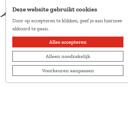
Deze website gebruikt cookies
Door op accepteren te klikken, geef je aan hiermee
G
akkoord te gaan.
a
n
Alles accepteren
a
Alleen noodzakelijk
a
r
Voorkeuren aanpassen
d
e
h
o
m
e
p