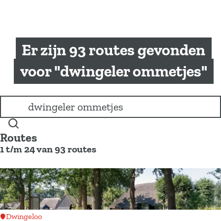
a
g
e
Er zijn 93 routes gevonden
voor "dwingeler ommetjes"
I
k
b
Z
e
Routes
o
n
1 t/m 24 van 93 routes
e
o
k
p
e
z
n
o
e
k
Dwingeloo
n