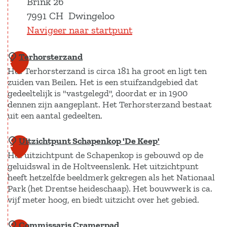
Brink 26
7991 CH
Dwingeloo
Navigeer naar startpunt
Terhorsterzand
1
Het Terhorsterzand is circa 181 ha groot en ligt ten
zuiden van Beilen. Het is een stuifzandgebied dat
gedeeltelijk is "vastgelegd", doordat er in 1900
dennen zijn aangeplant. Het Terhorsterzand bestaat
uit een aantal gedeelten.
Uitzichtpunt Schapenkop 'De Keep'
T
2
Het uitzichtpunt de Schapenkop is gebouwd op de
e
geluidswal in de Holtveenslenk. Het uitzichtpunt
r
heeft hetzelfde beeldmerk gekregen als het Nationaal
h
Park (het Drentse heideschaap). Het bouwwerk is ca.
o
vijf meter hoog, en biedt uitzicht over het gebied.
r
Commissaris Cramerpad
U