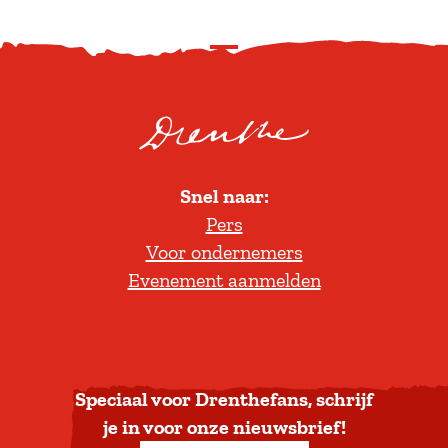
a
i
n
n
d
S
g
c
e
r
l
o
o
l
o
Snel naar:
l
Pers
t
Voor ondernemers
e
Evenement aanmelden
r
u
g
n
a
Speciaal voor Drenthefans, schrijf
a
je in voor onze nieuwsbrief!