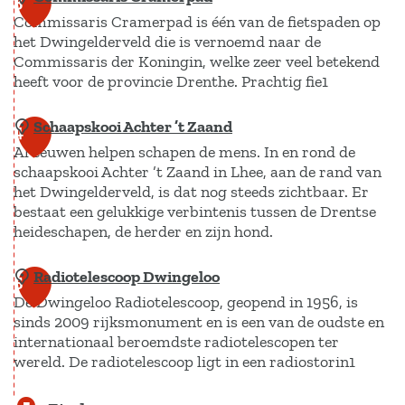
s
3
Commissaris Cramerpad is één van de fietspaden op
i
t
het Dwingelderveld die is vernoemd naar de
t
e
Commissaris der Koningin, welke zeer veel betekend
z
r
heeft voor de provincie Drenthe. Prachtig fie1
i
z
c
a
Schaapskooi Achter ’t Zaand
C
4
h
n
Al eeuwen helpen schapen de mens. In en rond de
o
schaapskooi Achter ’t Zaand in Lhee, aan de rand van
t
d
m
het Dwingelderveld, is dat nog steeds zichtbaar. Er
p
m
bestaat een gelukkige verbintenis tussen de Drentse
u
i
heideschapen, de herder en zijn hond.
n
s
t
Radiotelescoop Dwingeloo
S
s
5
S
De Dwingeloo Radiotelescoop, geopend in 1956, is
c
a
sinds 2009 rijksmonument en is een van de oudste en
c
h
r
internationaal beroemdste radiotelescopen ter
h
a
i
wereld. De radiotelescoop ligt in een radiostorin1
a
a
s
p