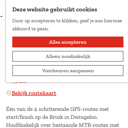
Voeg toe als favoriet
Download route
Deze website gebruikt cookies
D
Door op accepteren te klikken, geef je aan hiermee
e
MTB route Zuid "Rondom
G
akkoord te gaan.
e
a
Dwingeloo" richting
l
n
Alles accepteren
d
Ruinen
a
e
Alleen noodzakelijk
a
z
r
Offroad/MTB
Voorkeuren aanpassen
e
d
p
75 km
e
a
h
Bekijk routekaart
g
o
i
m
Één van de 4 schitterende GPS-routes met
n
e
start/finish op de Brink in Dwingeloo.
a
p
Hoofdzakelijk over bestaande MTB-routes met