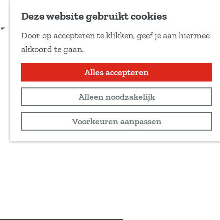
Voeg toe als favoriet
Deze website gebruikt cookies
D
Door op accepteren te klikken, geef je aan hiermee
e
G
akkoord te gaan.
e
a
l
n
Alles accepteren
d
a
e
Alleen noodzakelijk
a
z
r
Voorkeuren aanpassen
e
d
p
e
a
h
g
o
i
m
n
e
a
p