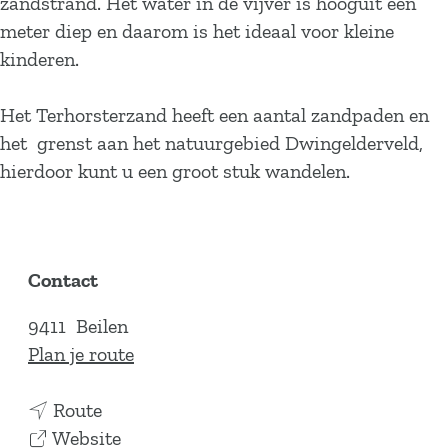
zandstrand. Het water in de vijver is hooguit een
meter diep en daarom is het ideaal voor kleine
kinderen.
Het Terhorsterzand heeft een aantal zandpaden en
het grenst aan het natuurgebied Dwingelderveld,
hierdoor kunt u een groot stuk wandelen.
Contact
9411
Beilen
n
Plan je route
a
n
a
Route
a
v
r
Website