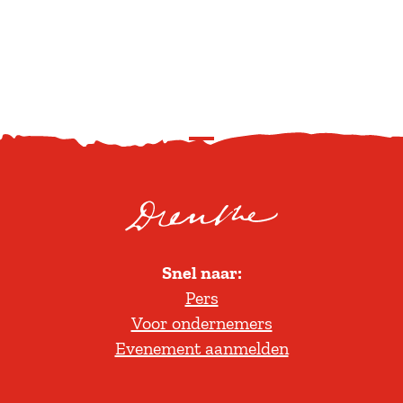
S
c
r
o
l
Snel naar:
l
Pers
t
Voor ondernemers
e
Evenement aanmelden
r
u
g