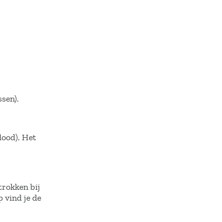
sen).
dood). Het
trokken bij
 vind je de