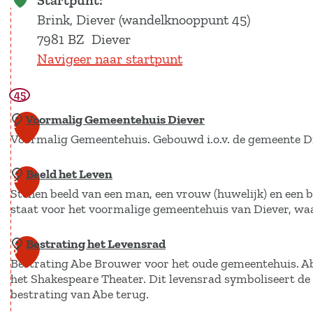
Startpunt:
e
Brink, Diever (wandelknooppunt 45)
a
7981 BZ
Diever
f
b
Navigeer naar startpunt
e
e
45
l
d
Voormalig Gemeentehuis Diever
1
i
Voormalig Gemeentehuis. Gebouwd i.o.v. de gemeente Die
n
g
Beeld het Leven
V
2
r
Stenen beeld van een man, een vrouw (huwelijk) en een b
o
o
staat voor het voormalige gemeentehuis van Diever, waa
u
o
t
r
e
Bestrating het Levensrad
B
3
m
b
Bestrating Abe Brouwer voor het oude gemeentehuis. Ab
e
o
a
het Shakespeare Theater. Dit levensrad symboliseert de 
e
r
l
bestrating van Abe terug.
d
l
i