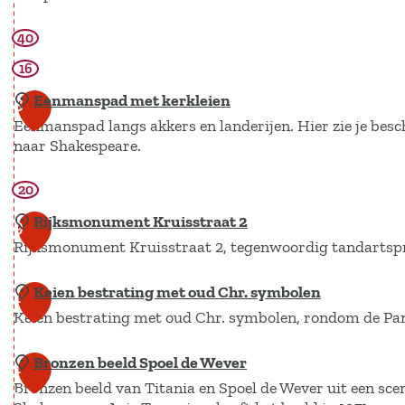
a
k
t
e
v
l
i
,
40
R
n
e
e
e
O
i
16
s
r
b
e
j
r
Eenmanspad met kerkleien
o
8
r
k
a
Eenmanspad langs akkers en landerijen. Hier zie je bes
e
m
s
naar Shakespeare.
d
r
u
m
d
s
20
o
E
e
e
n
e
Rijksmonument Kruisstraat 2
9
r
u
u
n
Rijksmonument Kruisstraat 2, tegenwoordig tandartspr
i
m
m
m
j
Keien bestrating met oud Chr. symbolen
e
a
R
1
,
Keien bestrating met oud Chr. symbolen, rondom de Pa
n
n
i
0
B
t
s
j
r
Bronzen beeld Spoel de Wever
K
1
,
p
k
i
Bronzen beeld van Titania en Spoel de Wever uit een s
e
H
a
s
1