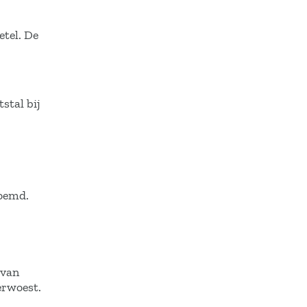
tel. De
stal bij
noemd.
 van
erwoest.