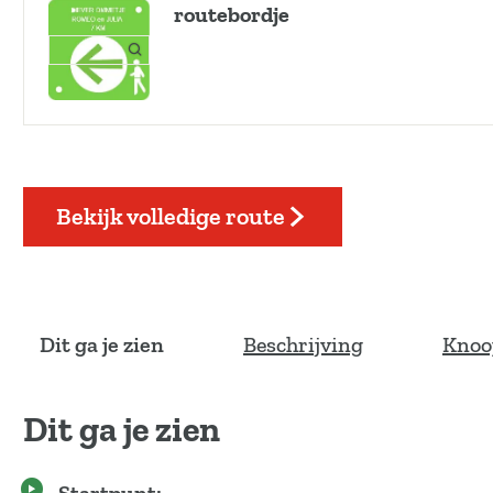
routebordje
O
p
e
n
p
o
p
Bekijk volledige route
u
p
m
e
t
v
Dit ga je zien
Beschrijving
Knoo
e
r
g
Dit ga je zien
r
o
t