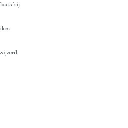
aats bij
bikes
wijzerd.