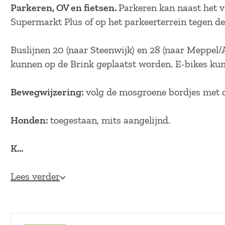
a
Parkeren, OV en fietsen.
Parkeren kan naast het v
g
Supermarkt Plus of op het parkeerterrein tegen d
e
Buslijnen 20 (naar Steenwijk) en 28 (naar Meppel/A
kunnen op de Brink geplaatst worden. E-bikes ku
Bewegwijzering:
volg de mosgroene bordjes met d
Honden:
toegestaan, mits aangelijnd.
K…
Lees verder