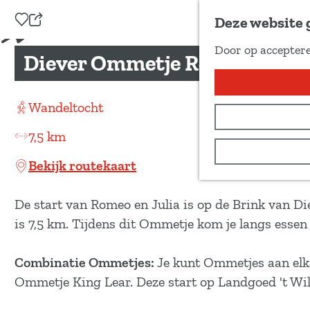
Voeg toe als favoriet
Deze website 
D
Door op acceptere
e
Diever Ommetje Romeo en Jul
G
e
a
l
n
Wandeltocht
d
a
e
7,5 km
a
z
r
Bekijk routekaart
e
d
p
e
De start van Romeo en Julia is op de Brink van Di
a
h
is 7,5 km. Tijdens dit Ommetje kom je langs essen
g
o
i
m
Combinatie Ommetjes:
Je kunt Ommetjes aan elka
n
e
Ommetje King Lear. Deze start op Landgoed 't Wil
a
p