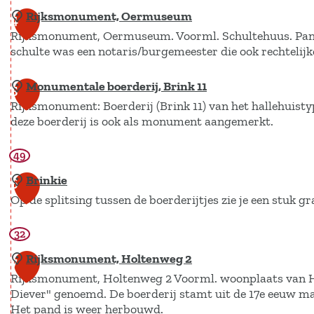
j
d
Rijksmonument, Oermuseum
B
g
4
e
h
Rijksmonument, Oermuseum. Voorml. Schultehuus. Pand 
e
G
e
schulte was een notaris/burgemeester die ook rechtelijk
s
e
t
t
m
Monumentale boerderij, Brink 11
R
L
5
r
e
Rijksmonument: Boerderij (Brink 11) van het hallehuist
i
e
a
e
deze boerderij is ook als monument aangemerkt.
j
v
t
n
k
e
i
t
49
M
s
n
n
e
o
Brinkie
6
m
g
h
n
Op de splitsing tussen de boerderijtjes zie je een stuk 
o
h
u
u
n
e
i
32
m
B
u
t
s
e
r
Rijksmonument, Holtenweg 2
7
m
L
D
n
i
Rijksmonument, Holtenweg 2 Voorml. woonplaats van Han
e
e
i
Diever" genoemd. De boerderij stamt uit de 17e eeuw maa
t
n
n
Het pand is weer herbouwd.
v
e