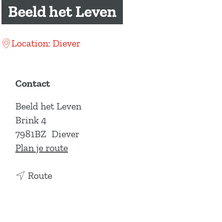
a
Beeld het Leven
g
e
Location: Diever
Contact
Beeld het Leven
Brink 4
7981BZ
Diever
n
Plan je route
a
n
a
Route
a
r
a
B
r
e