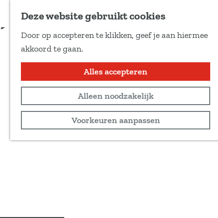
Voeg toe als favoriet
Deze website gebruikt cookies
D
Door op accepteren te klikken, geef je aan hiermee
e
G
akkoord te gaan.
e
a
l
n
Alles accepteren
d
a
e
Alleen noodzakelijk
a
z
r
Voorkeuren aanpassen
e
d
p
e
a
h
g
o
i
m
n
e
a
p