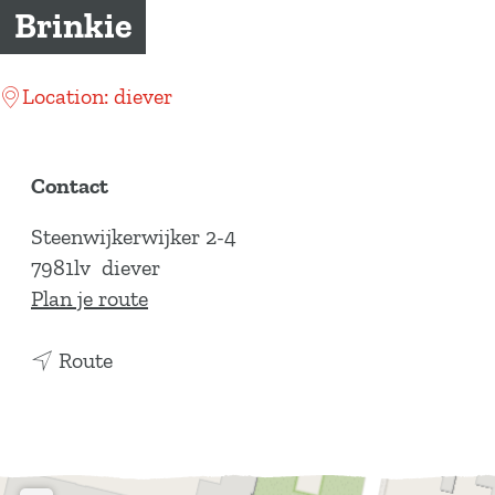
a
Brinkie
g
e
Location: diever
Contact
Steenwijkerwijker 2-4
7981lv
diever
n
Plan je route
a
n
a
Route
a
r
a
B
r
r
B
i