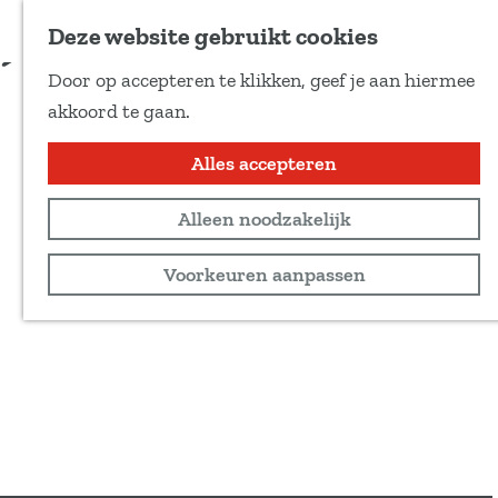
Voeg toe als favoriet
Deze website gebruikt cookies
D
Door op accepteren te klikken, geef je aan hiermee
e
G
akkoord te gaan.
e
a
l
n
Alles accepteren
d
a
e
Alleen noodzakelijk
a
z
r
Voorkeuren aanpassen
e
d
p
e
a
h
g
o
i
m
n
e
a
p