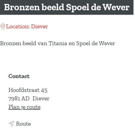
a
Bronzen beeld Spoel de Wever
g
e
Location: Diever
Bronzen beeld van Titania en Spoel de Wever
Contact
Hoofdstraat 45
7981 AD
Diever
n
Plan je route
a
n
a
Route
a
r