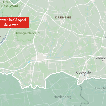
onzen beeld Spoel
de Wever