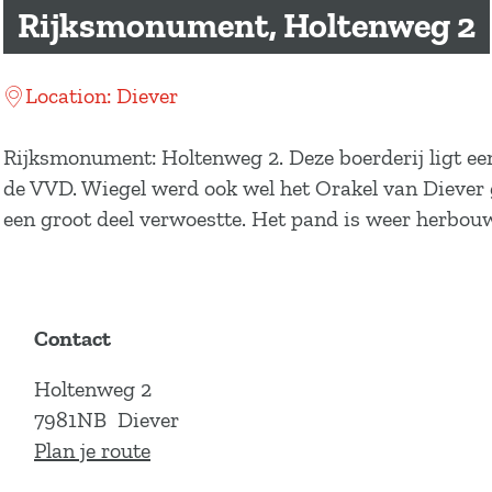
a
Rijksmonument, Holtenweg 2
g
e
Location: Diever
Rijksmonument: Holtenweg 2. Deze boerderij ligt ee
de VVD. Wiegel werd ook wel het Orakel van Diever g
een groot deel verwoestte. Het pand is weer herbou
Contact
Holtenweg 2
7981NB
Diever
n
Plan je route
a