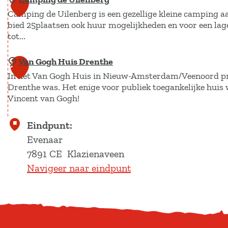
R
7
a
n
f
o
Camping de Uilenberg is een gezellige kleine camping a
e
n
g
u
bied 25plaatsen ook huur mogelijkheden en voor een lage 
r
s
t
tot...
S
n
d
t
j
l
d
-
a
e
Van Gogh Huis Drenthe
C
8
e
e
S
u
In het Van Gogh Huis in Nieuw-Amsterdam/Veenoord proe
a
e
F
l
r
Drenthe was. Het enige voor publiek toegankelijke hui
m
n
r
e
Vincent van Gogh!
a
p
e
u
e
n
i
r
i
V
Eindpunt:
n
t
n
z
t
a
Evenaar
W
g
a
h
n
7891 CE
Klazienaveen
i
d
n
o
G
Navigeer naar eindpunt
e
e
d
f
o
l
U
g
e
i
h
n
l
H