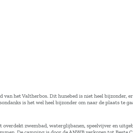
van het Valtherbos. Dit hunebed is niet heel bijzonder, e
esondanks is het wel heel bijzonder om naar de plaats te ga
t overdekt zwembad, waterglijbanen, speelvijver en uitge
j Emmen. De camping is door de ANWB verkozen tot Beste 