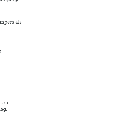
ampers als
e
trum
dag,