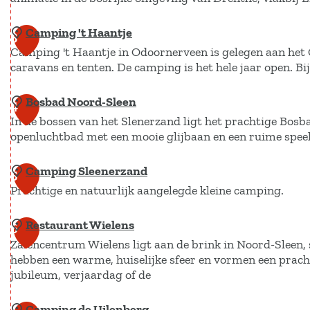
n
e
Camping 't Haantje
V
3
b
Camping 't Haantje in Odoornerveen is gelegen aan het
a
e
caravans en tenten. De camping is het hele jaar open. B
k
d
a
D
Bosbad Noord-Sleen
C
4
n
3
In de bossen van het Slenerzand ligt het prachtige Bo
a
t
openluchtbad met een mooie glijbaan en een ruime speel-
5
m
i
p
e
Camping Sleenerzand
B
5
i
p
Prachtige en natuurlijk aangelegde kleine camping.
o
n
a
s
g
Restaurant Wielens
C
r
6
b
'
Zalencentrum Wielens ligt aan de brink in Noord-Sleen
a
k
a
t
hebben een warme, huiselijke sfeer en vormen een prach
m
C
d
jubileum, verjaardag of de
H
p
a
N
a
i
p
o
Camping de Uilenberg