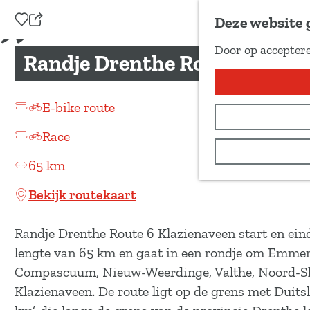
Voeg toe als favoriet
Deze website 
D
Door op acceptere
e
Randje Drenthe Route 6 Klaz
G
e
a
l
n
E-bike route
d
a
e
Race
a
z
r
65 km
e
d
p
Bekijk routekaart
e
a
h
g
Randje Drenthe Route 6 Klazienaveen start en eind
o
i
lengte van 65 km en gaat in een rondje om Emme
m
n
Compascuum, Nieuw-Weerdinge, Valthe, Noord-Sl
e
a
Klazienaveen. De route ligt op de grens met Duits
p