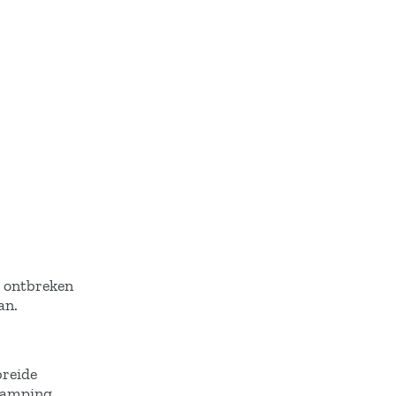
r ontbreken
an.
breide
Camping.