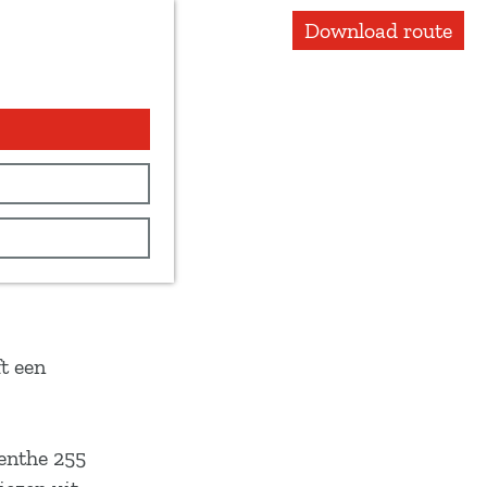
Download route
t een
renthe 255