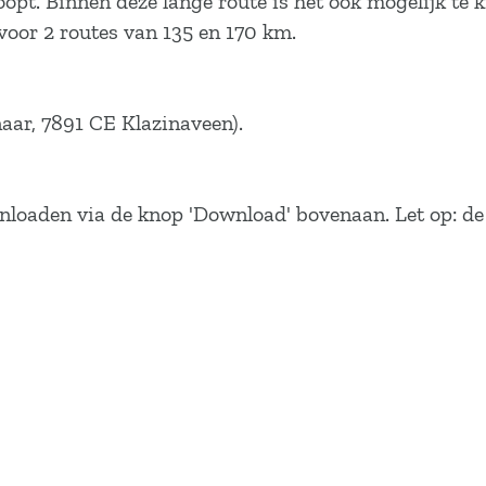
oopt. Binnen deze lange route is het ook mogelijk te k
 voor 2 routes van 135 en 170 km.
aar, 7891 CE Klazinaveen).
nloaden via de knop 'Download' bovenaan. Let op: de 