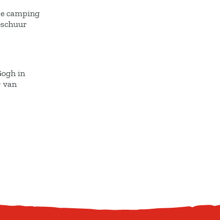
.De camping
ieschuur
Gogh in
r van