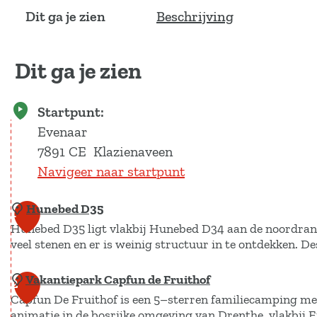
Dit ga je zien
Beschrijving
Dit ga je zien
Startpunt:
Evenaar
7891 CE
Klazienaveen
Navigeer naar startpunt
Hunebed D35
1
Hunebed D35 ligt vlakbij Hunebed D34 aan de noordrand 
veel stenen en er is weinig structuur in te ontdekken. D
Vakantiepark Capfun de Fruithof
H
2
Capfun De Fruithof is een 5–sterren familiecamping me
u
animatie in de bosrijke omgeving van Drenthe, vlakbi