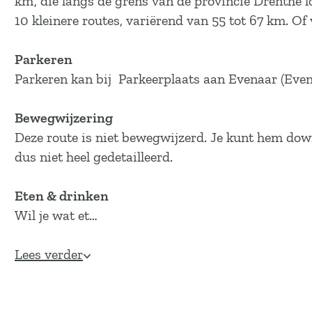
km’, die langs de grens van de provincie Drenthe l
a
10 kleinere routes, variërend van 55 tot 67 km. Of
g
e
Parkeren
Parkeren kan bij Parkeerplaats aan Evenaar (Even
Bewegwijzering
Deze route is niet bewegwijzerd. Je kunt hem dow
dus niet heel gedetailleerd.
Eten & drinken
Wil je wat et…
Lees verder