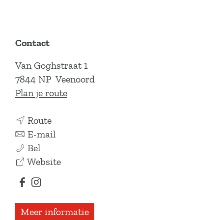
Contact
Van Goghstraat 1
7844 NP
Veenoord
n
Plan je route
a
n
a
Route
a
n
r
E-mail
V
a
a
V
Bel
a
r
a
v
a
Website
n
V
r
a
n
F
I
G
a
V
n
G
a
n
o
n
a
V
o
Meer informatie
c
s
g
G
n
a
g