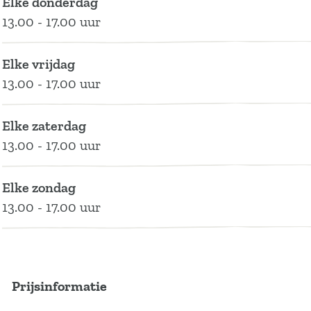
Elke donderdag
D
s
13.00 - 17.00 uur
r
D
e
r
Elke vrijdag
n
e
13.00 - 17.00 uur
t
n
h
t
Elke zaterdag
e
h
13.00 - 17.00 uur
e
Elke zondag
13.00 - 17.00 uur
Prijsinformatie