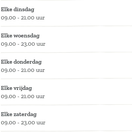
a
H
t
'
a
Elke dinsdag
n
a
H
t
n
09.00 - 21.00 uur
t
a
a
H
t
j
n
a
a
j
Elke woensdag
e
t
n
a
e
09.00 - 23.00 uur
j
t
n
e
j
t
Elke donderdag
e
j
09.00 - 21.00 uur
e
Elke vrijdag
09.00 - 21.00 uur
Elke zaterdag
09.00 - 23.00 uur