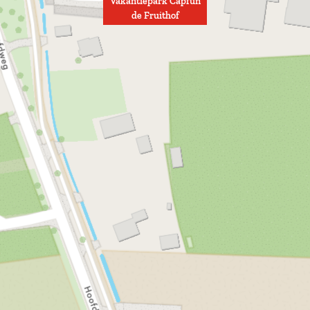
Vakantiepark Capfun
de Fruithof