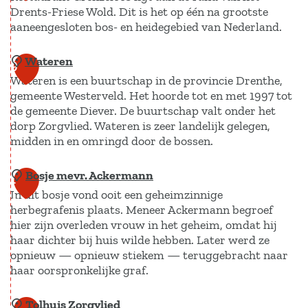
c
Drents-Friese Wold. Dit is het op één na grootste
n
a
t
h
aaneengesloten bos- en heidegebied van Nederland.
g
m
k
o
p
i
o
Wateren
G
9
j
l
Wateren is een buurtschap in de provincie Drenthe,
r
k
gemeente Westerveld. Het hoorde tot en met 1997 tot
e
de gemeente Diever. De buurtschap valt onder het
t
n
dorp Zorgvlied. Wateren is zeer landelijk gelegen,
o
z
midden in en omringd door de bossen.
r
e
e
Bosje mevr. Ackermann
W
l
1
n
In dit bosje vond ooit een geheimzinnige
a
o
0
D
herbegrafenis plaats. Meneer Ackermann begroef
t
o
hier zijn overleden vrouw in het geheim, omdat hij
o
e
s
haar dichter bij huis wilde hebben. Later werd ze
l
r
-
opnieuw — opnieuw stiekem — teruggebracht naar
d
haar oorspronkelijke graf.
e
S
e
n
l
Tolhuis Zorgvlied
r
B