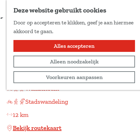
Voeg toe als favoriet
Download route
Deze website gebruikt cookies
D
Door op accepteren te klikken, geef je aan hiermee
e
Historisch wandelen in
G
akkoord te gaan.
e
a
Zorgvlied I van Zorgvlied
l
n
Alles accepteren
d
naar Doldersum
a
e
Alleen noodzakelijk
a
z
r
Recreatief
Voorkeuren aanpassen
e
d
p
Wandeltocht
e
a
h
Stadswandeling
g
o
i
12 km
m
n
e
Bekijk routekaart
a
p