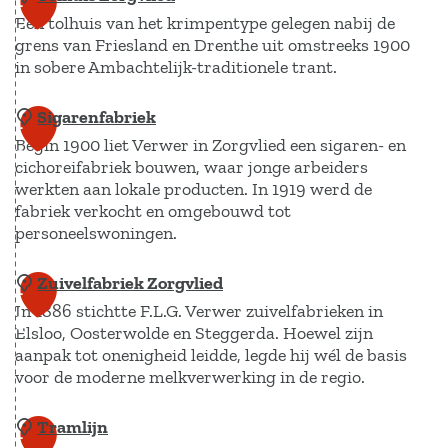
1
a
Een tolhuis van het krimpentype gelegen nabij de
s
o
1
p
grens van Friesland en Drenthe uit omstreeks 1900
u
s
e
in sobere Ambachtelijk-traditionele trant.
m
j
n
m
e
Sigarenfabriek
E
T
1
e
m
Begin 1900 liet Verwer in Zorgvlied een sigaren- en
t
o
2
r
e
cichoreifabriek bouwen, waar jonge arbeiders
e
l
werkten aan lokale producten. In 1919 werd de
v
v
n
h
fabriek verkocht en omgebouwd tot
e
r
B
u
personeelswoningen.
l
.
e
i
d
A
Zuivelfabriek Zorgvlied
S
l
s
1
c
In 1886 stichtte F.L.G. Verwer zuivelfabrieken in
i
e
Z
3
k
Elsloo, Oosterwolde en Steggerda. Hoewel zijn
g
v
o
aanpak tot onenigheid leidde, legde hij wél de basis
e
a
e
r
voor de moderne melkverwerking in de regio.
r
r
n
g
m
e
v
Tramlijn
Z
1
a