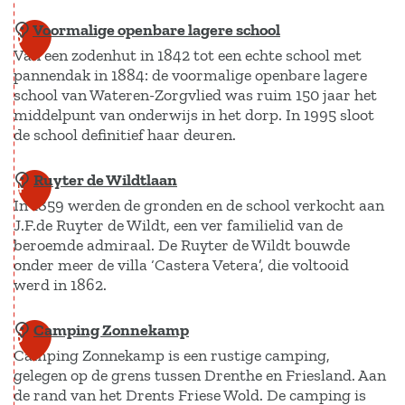
R
Voormalige openbare lagere school
D
e
3
Van een zodenhut in 1842 tot een echte school met
e
s
pannendak in 1884: de voormalige openbare lagere
h
t
school van Wateren-Zorgvlied was ruim 150 jaar het
e
a
middelpunt van onderwijs in het dorp. In 1995 sloot
r
u
de school definitief haar deuren.
v
r
Ruyter de Wildtlaan
V
o
4
a
In 1859 werden de gronden en de school verkocht aan
o
r
n
J.F.de Ruyter de Wildt, een ver familielid van de
o
m
t
beroemde admiraal. De Ruyter de Wildt bouwde
r
d
V
onder meer de villa ‘Castera Vetera’, die voltooid
m
e
werd in 1862.
i
a
k
l
Camping Zonnekamp
R
l
5
a
l
Camping Zonnekamp is een rustige camping,
u
i
p
a
gelegen op de grens tussen Drenthe en Friesland. Aan
y
g
e
N
de rand van het Drents Friese Wold. De camping is