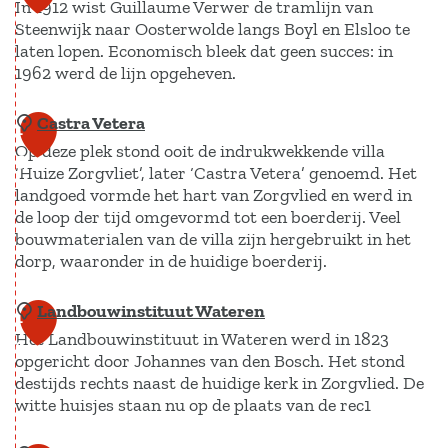
n
l
In 1912 wist Guillaume Verwer de tramlijn van
u
4
n
Steenwijk naar Oosterwolde langs Boyl en Elsloo te
f
i
i
laten lopen. Economisch bleek dat geen succes: in
n
a
e
v
1962 werd de lijn opgeheven.
b
d
e
r
l
Castra Vetera
T
1
i
f
Op deze plek stond ooit de indrukwekkende villa
r
5
e
‘Huize Zorgvliet’, later ‘Castra Vetera’ genoemd. Het
a
a
landgoed vormde het hart van Zorgvlied en werd in
k
b
m
de loop der tijd omgevormd tot een boerderij. Veel
r
l
bouwmaterialen van de villa zijn hergebruikt in het
i
dorp, waaronder in de huidige boerderij.
i
e
j
Landbouwinstituut Wateren
C
1
k
n
Het Landbouwinstituut in Wateren werd in 1823
a
Z
6
opgericht door Johannes van den Bosch. Het stond
s
o
destijds rechts naast de huidige kerk in Zorgvlied. De
t
r
witte huisjes staan nu op de plaats van de rec1
r
g