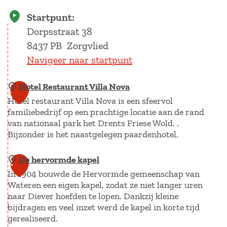
Startpunt:
Dorpsstraat 38
8437 PB
Zorgvlied
Navigeer naar startpunt
Hotel Restaurant Villa Nova
1
Hotel restaurant Villa Nova is een sfeervol
familiebedrijf op een prachtige locatie aan de rand
van nationaal park het Drents Friese Wold. .
Bijzonder is het naastgelegen paardenhotel.
De hervormde kapel
H
2
In 1904 bouwde de Hervormde gemeenschap van
o
Wateren een eigen kapel, zodat ze niet langer uren
t
naar Diever hoefden te lopen. Dankzij kleine
e
bijdragen en veel inzet werd de kapel in korte tijd
l
gerealiseerd.