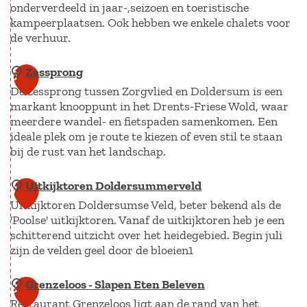
t
e
l
o
onderverdeeld in jaar-,seizoen en toeristische
e
o
kampeerplaatsen. Ook hebben we enkele chalets voor
v
de verhuur.
r
p
a
d
e
Zessprong
C
6
e
n
De zessprong tussen Zorgvlied en Doldersum is een
a
W
b
markant knooppunt in het Drents-Friese Wold, waar
m
i
a
meerdere wandel- en fietspaden samenkomen. Een
p
l
ideale plek om je route te kiezen of even stil te staan
r
i
bij de rust van het landschap.
d
e
n
t
l
Uitkijktoren Doldersummerveld
Z
g
7
l
a
Uitkijktoren Doldersumse Veld, beter bekend als de
e
Z
a
g
'Poolse' uitkijktoren. Vanaf de uitkijktoren heb je een
s
o
a
e
schitterend uitzicht over het heidegebied. Begin juli
s
n
zijn de velden geel door de bloeien1
n
r
p
n
e
r
e
Grenzeloos - Slapen Eten Beleven
U
8
s
o
k
Restaurant Grenzeloos ligt aan de rand van het
i