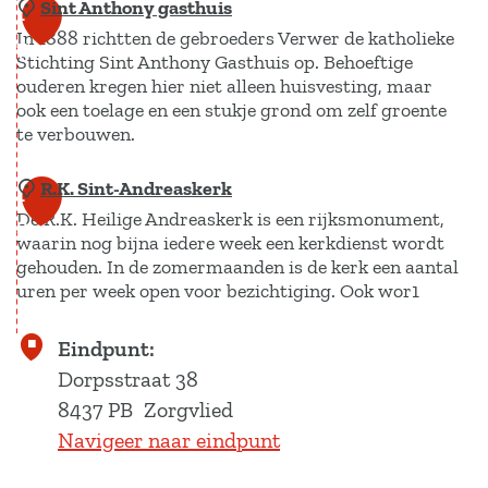
a
Sint Anthony gasthuis
v
L
1
V
In 1888 richtten de gebroeders Verwer de katholieke
l
a
7
Stichting Sint Anthony Gasthuis op. Behoeftige
e
i
n
ouderen kregen hier niet alleen huisvesting, maar
t
e
d
ook een toelage en een stukje grond om zelf groente
e
d
b
te verbouwen.
r
o
a
R.K. Sint-Andreaskerk
S
u
1
De R.K. Heilige Andreaskerk is een rijksmonument,
i
w
8
waarin nog bijna iedere week een kerkdienst wordt
n
i
gehouden. In de zomermaanden is de kerk een aantal
t
n
uren per week open voor bezichtiging. Ook wor1
A
s
n
t
R
Eindpunt:
t
i
.
Dorpsstraat 38
h
t
K
8437 PB
Zorgvlied
o
u
.
Navigeer naar eindpunt
n
u
S