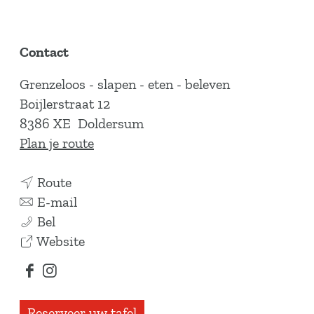
Contact
Grenzeloos - slapen - eten - beleven
Boijlerstraat 12
8386 XE
Doldersum
n
Plan je route
a
n
a
Route
a
n
r
E-mail
G
a
a
G
Bel
r
r
a
v
r
Website
e
G
r
a
e
F
I
n
r
G
n
n
a
n
z
e
r
G
z
Reserveer uw tafel