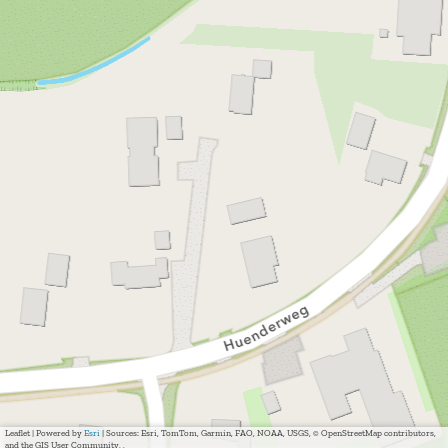
Leaflet
|
Powered by
Esri
| Sources: Esri, TomTom, Garmin, FAO, NOAA, USGS, © OpenStreetMap contributors,
and the GIS User Community, ,