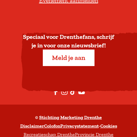
Evenement aanmelden
r
u
g
n
a
Speciaal voor Drenthefans, schrijf
a
je in voor onze nieuwsbrief!
r
Meld je aan
b
o
v
e
F
I
T
Y
n
a
n
i
o
c
s
k
u
©
Stichting Marketing Drenthe
e
t
T
t
Disclaimer
Colofon
Privacystatement
-
Cookies
b
a
o
u
Recreatieschap Drenthe
Provincie Drenthe