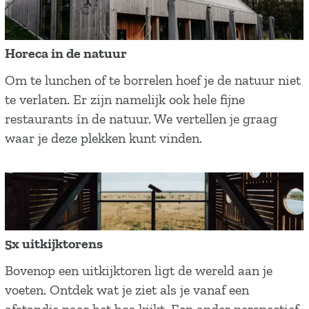
u
a
o
r
l
e
e
n
d
Horeca in de natuur
n
i
v
H
Om te lunchen of te borrelen hoef je de natuur niet
j
k
o
o
te verlaten. Er zijn namelijk ook hele fijne
e
s
o
r
restaurants ín de natuur. We vertellen je graag
h
r
e
waar je deze plekken kunt vinden.
e
j
c
t
e
a
b
i
i
o
s
n
s
.
d
i
5x uitkijktorens
e
n
5
Bovenop een uitkijktoren ligt de wereld aan je
n
x
voeten. Ontdek wat je ziet als je vanaf een
a
u
afstandje naar het bos kijkt. Een ander perspectief