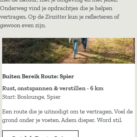
Onderweg vind je opdrachtjes die je helpen
vertragen. Op de
Zinzitter
kun je reflecteren of
gewoon even zijn.
Buiten Bereik Route: Spier
B
Rust, onstspannen & verstillen - 6 km
u
Start:
Boslounge, Spier
i
Een route die je uitnodigt om te vertragen. Voel de
t
grond onder je voeten. Adem dieper. Word stil.
e
n