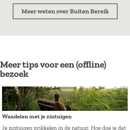
n
i
Meer weten over Buiten Bereik
k
R
o
u
t
e
Meer tips voor een (offline)
:
D
bezoek
i
e
v
e
r
Wandelen met je zintuigen
W
Je zintuigen prikkelen in de natuur. Hoe doe je dat