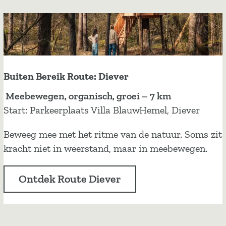
r
c
e
h
i
e
k
V
R
e
o
Buiten Bereik Route: Diever
l
u
d
B
Meebewegen, organisch, groei – 7 km
t
u
Start: Parkeerplaats Villa BlauwHemel, Diever
e
i
:
Beweeg mee met het ritme van de natuur. Soms zit
t
D
kracht niet in weerstand, maar in meebewegen.
e
r
n
o
Ontdek Route Diever
B
u
e
w
r
e
e