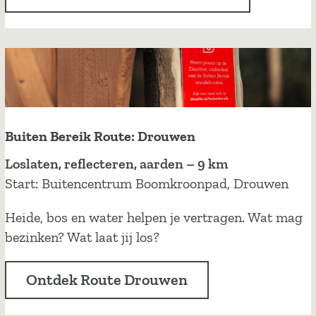
r
r
e
i
k
R
o
u
Buiten Bereik Route: Drouwen
t
B
Loslaten, reflecteren, aarden – 9 km
e
u
Start: Buitencentrum Boomkroonpad, Drouwen
:
i
N
Heide, bos en water helpen je vertragen. Wat mag
t
o
bezinken? Wat laat jij los?
e
o
n
r
Ontdek Route Drouwen
B
d
e
s