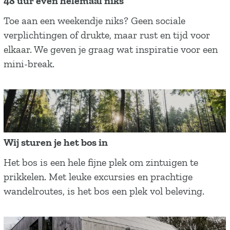
48 uur even helemaal niks
d
u
4
Toe aan een weekendje niks? Geen sociale
e
i
8
verplichtingen of drukte, maar rust en tijd voor
D
g
u
elkaar. We geven je graag wat inspiratie voor een
r
e
u
mini-break.
e
n
r
n
e
t
v
s
e
e
n
n
Wij sturen je het bos in
h
a
W
Het bos is een hele fijne plek om zintuigen te
e
t
i
prikkelen. Met leuke excursies en prachtige
l
u
j
wandelroutes, is het bos een plek vol beleving.
e
u
s
m
r
t
a
g