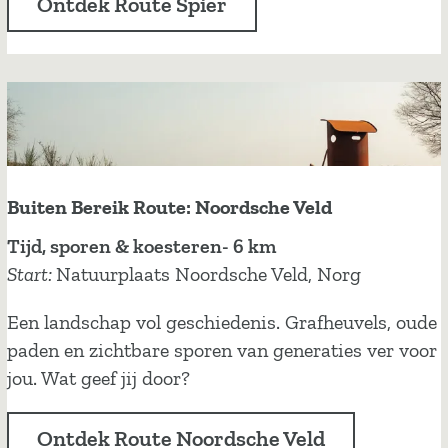
Ontdek Route Spier
B
e
r
e
i
k
R
o
Buiten Bereik Route: Noordsche Veld
u
B
Tijd, sporen & koesteren- 6 km
t
u
Start:
Natuurplaats Noordsche Veld, Norg
e
i
:
Een landschap vol geschiedenis. Grafheuvels, oude
t
S
paden en zichtbare sporen van generaties ver voor
e
p
jou. Wat geef jij door?
n
i
B
e
Ontdek Route Noordsche Veld
e