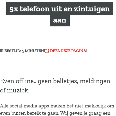
a
5x telefoon uit en zintuigen
g
e
aan
|
|
LEESTIJD: 5 MINUTEN
|
DEEL DEZE PAGINA
|
Even offline.. geen belletjes, meldingen
of muziek.
Alle social media apps maken het niet makkelijk om
even buiten bereik te gaan. Wij geven je graag een