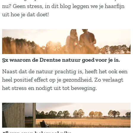
a
nu? Geen stress, in dit blog leggen we je haarfijn
n
uit hoe je dat doet!
d
e
l
e
n
5x waarom de Drentse natuur goed voor je is.
m
5
Naast dat de natuur prachtig is, heeft het ook een
e
x
heel positief effect op je gezondheid. Zo verlaagt
t
w
het stress en nodigt uit tot beweging.
j
a
e
a
z
r
i
o
n
m
t