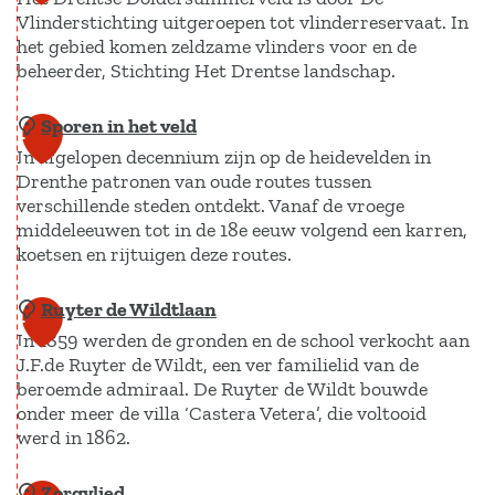
l
Vlinderstichting uitgeroepen tot vlinderreservaat. In
v
o
het gebied komen zeldzame vlinders voor en de
e
k
beheerder, Stichting Het Drentse landschap.
l
k
d
e
Sporen in het veld
V
1
n
In afgelopen decennium zijn op de heidevelden in
l
0
Drenthe patronen van oude routes tussen
s
i
verschillende steden ontdekt. Vanaf de vroege
t
n
middeleeuwen tot in de 18e eeuw volgend een karren,
o
d
koetsen en rijtuigen deze routes.
e
e
l
Ruyter de Wildtlaan
S
r
1
i
In 1859 werden de gronden en de school verkocht aan
p
r
1
J.F.de Ruyter de Wildt, een ver familielid van de
n
o
e
beroemde admiraal. De Ruyter de Wildt bouwde
L
r
s
onder meer de villa ‘Castera Vetera’, die voltooid
a
e
e
werd in 1862.
n
n
r
Zorgvlied