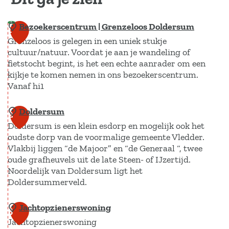
Bezoekerscentrum | Grenzeloos Doldersum
1
Grenzeloos is gelegen in een uniek stukje
cultuur/natuur. Voordat je aan je wandeling of
fietstocht begint, is het een echte aanrader om een
kijkje te komen nemen in ons bezoekerscentrum.
Vanaf hi1
Doldersum
B
2
Doldersum is een klein esdorp en mogelijk ook het
e
oudste dorp van de voormalige gemeente Vledder.
z
Vlakbij liggen “de Majoor” en “de Generaal “, twee
o
oude grafheuvels uit de late Steen- of IJzertijd.
e
Noordelijk van Doldersum ligt het
Doldersummerveld.
k
e
Jachtopzienerswoning
D
3
r
Jachtopzienerswoning
o
s