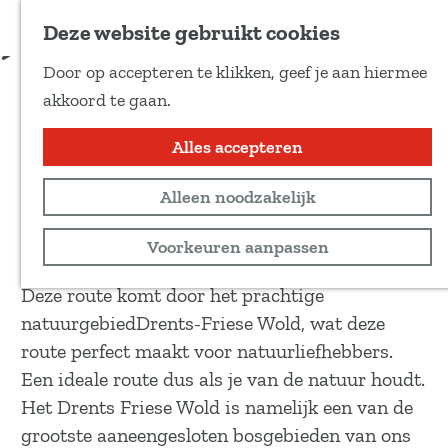
Voeg toe als favoriet
Download route
Deze website gebruikt cookies
D
Door op accepteren te klikken, geef je aan hiermee
e
Friesewold
G
akkoord te gaan.
e
a
l
n
Alles accepteren
Recreatief
d
a
e
44 km
Alleen noodzakelijk
a
z
r
Bekijk routekaart
Voorkeuren aanpassen
e
d
p
e
Deze route komt door het prachtige
a
h
natuurgebiedDrents-Friese Wold, wat deze
g
o
route perfect maakt voor natuurliefhebbers.
i
m
Een ideale route dus als je van de natuur houdt.
n
e
Het Drents Friese Wold is namelijk een van de
a
p
grootste aaneengesloten bosgebieden van ons