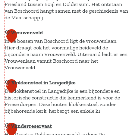
e
o
o
Friesland tussen Boijl en Doldersum. Het ontstaan
o
n
s
van Boschoord hangt samen met de geschiedenis van
n
s
de Maatschappij
k
c
i
D
e
h
n
o
Vrouwenveld
B
7
r
o
g
l
In de bossen van Boschoord ligt de vrouwenlaan.
o
k
o
Hier draagt ook het voormalige heideveld de
d
s
h
r
bijzondere naam Vrouwenveld. Uiteraard leidt er een
e
c
o
Vrouwenlaan vanuit Boschoord naar het
d
r
h
Vrouwenveld.
f
s
o
Klokkenstoel in Langedijke
u
V
o
8
De klokkenstoel in Langedijke is een bijzondere en
m
r
r
historische constructie die kenmerkend is voor de
o
d
Friese dorpen. Deze houten klokkenstoel, zonder
u
bijbehorende kerk, herbergt een enkele k1
w
e
Vlinderreservaat
K
9
n
Het Drentse Doldersummerveld is door De