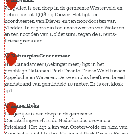
g
R
i
1
v
Zorgvlied is een dorp in de gemeente Westerveld en
e
u
n
a
2
behoorde tot 1998 bij Diever. Het ligt ten
d
y
h
a
noordwesten van Diever en ten noordoosten van
i
t
e
t
Vledder. In ergere zin ten noordwesten van Wateren
j
e
t
en ten noorden van Doldersum, tegen de Drents-
Friese grens aan.
k
r
v
e
d
e
Natuurplas Canadameer
Z
1
e
l
Het Canadameer (Aekingermeer) ligt in het
o
3
W
d
prachtige Nationaal Park Drents-Friese Wold tussen
r
i
Appelscha en Wateren. De zwemplas heeft een breed
g
l
zandstrand van gemiddeld 10 meter. Er is een kiosk
v
op1
d
l
t
Lange Dijke
N
i
1
l
Langedijke is een dorp in de gemeente
a
e
4
a
Ooststellingwerf, in de Nederlandse provincie
t
d
a
Friesland. Het ligt 2 km van Oosterwolde en 4km van
u
Appelscha, dicht bij het Nationaal Park Drents-Friese