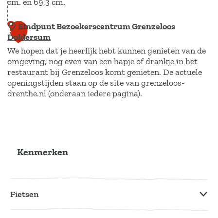
cm. en 69,3 cm.
k
k
O
i
Eindpunt Bezoekerscentrum Grenzeloos
K
1
o
j
Doldersum
l
8
s
k
We hopen dat je heerlijk hebt kunnen genieten van de
o
t
omgeving, nog even van een hapje of drankje in het
t
k
restaurant bij Grenzeloos komt genieten. De actuele
e
o
k
openingstijden staan op de site van grenzeloos-
r
r
drenthe.nl (onderaan iedere pagina).
e
w
e
n
o
n
E
s
l
D
i
t
d
o
n
o
Kenmerken
e
l
d
e
d
p
l
e
u
i
Fietsen
r
n
n
s
t