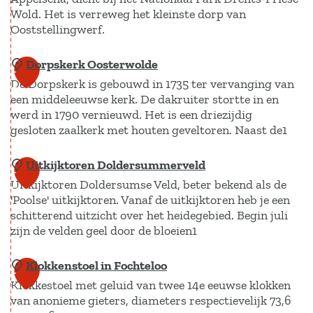
n
u
Wold. Het is verreweg het kleinste dorp van
Ooststellingwerf.
r
p
Dorpskerk Oosterwolde
L
1
l
De Dorpskerk is gebouwd in 1735 ter vervanging van
a
5
a
een middeleeuwse kerk. De dakruiter stortte in en
n
s
werd in 1790 vernieuwd. Het is een driezijdig
g
C
gesloten zaalkerk met houten geveltoren. Naast de1
e
a
D
Uitkijktoren Doldersummerveld
D
1
n
i
Uitkijktoren Doldersumse Veld, beter bekend als de
o
a
6
'Poolse' uitkijktoren. Vanaf de uitkijktoren heb je een
j
r
d
schitterend uitzicht over het heidegebied. Begin juli
k
p
a
zijn de velden geel door de bloeien1
e
s
m
k
Klokkenstoel in Fochteloo
e
U
1
e
Klokkestoel met geluid van twee 14e eeuwse klokken
e
i
7
van anonieme gieters, diameters respectievelijk 73,6
r
r
t