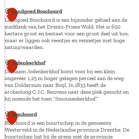
l
c
Landgoed Boschoord
J
4
d
e
Landgoed Boschoord is een bijzonder gebied aan de
a
e
n
zuidflank van het Drents-Friese Wold. Het is 650
c
r
t
hectare groot en bestaat voor een groot deel uit bos,
h
s
maar er liggen ook veentjes en vennetjes met hoge
r
t
natuurwaarden.
u
u
o
m
m
Jodenkerkhof
L
p
5
|
De naam Jodenkerkhof komt voor bij een klein
a
z
G
ongeveer 1,25 m hoger gelegen perceel aan de weg
n
i
van Doldersum naar Boijl. In 1833 heeft de
r
d
e
archeoloog C.J.C. Reuvens naar deze plek gezocht en
e
g
n
hij noemde het toen “Smousenkerkhof.”
n
o
e
z
Boschoord
J
e
6
r
e
Boschoord is een buurtschap in de gemeente
o
d
s
l
Westerveld in de Nederlandse provincie Drenthe. De
d
B
w
buurtschap ligt bij de grens met de provincie
o