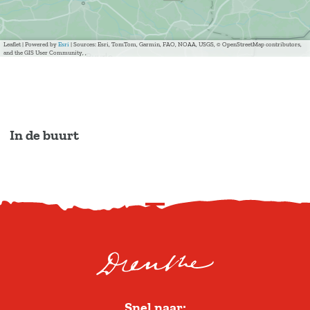
Leaflet
|
Powered by
Esri
| Sources: Esri, TomTom, Garmin, FAO, NOAA, USGS, © OpenStreetMap contributors,
and the GIS User Community, ,
In de buurt
S
c
r
o
l
Snel naar:
l