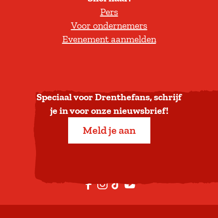
Pers
t
Voor ondernemers
e
Evenement aanmelden
r
u
g
n
a
Speciaal voor Drenthefans, schrijf
a
je in voor onze nieuwsbrief!
r
Meld je aan
b
o
v
e
F
I
T
Y
n
a
n
i
o
c
s
k
u