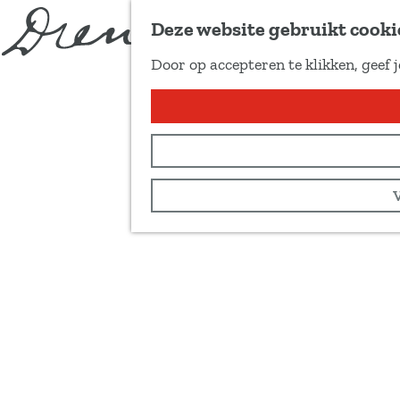
Deze website gebruikt cooki
Door op accepteren te klikken, geef 
G
a
n
a
a
r
d
e
h
o
m
e
p