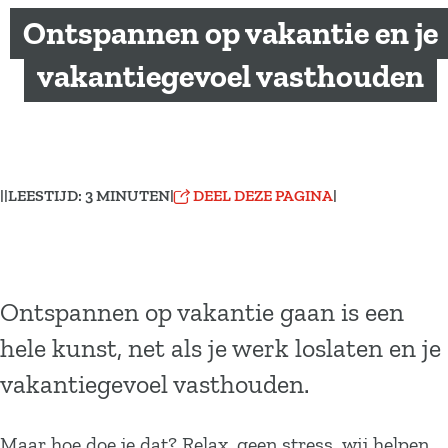
a
Ontspannen op vakantie en je
g
e
vakantiegevoel vasthouden
|
|
LEESTIJD: 3 MINUTEN
|
DEEL DEZE PAGINA
|
Ontspannen op vakantie gaan is een
hele kunst, net als je werk loslaten en je
vakantiegevoel vasthouden.
Maar hoe doe je dat? Relax, geen stress, wij helpen