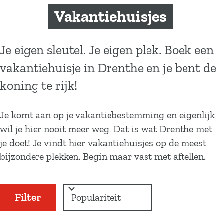
a
Vakantiehuisjes
g
e
Je eigen sleutel. Je eigen plek. Boek een
vakantiehuisje in Drenthe en je bent de
koning te rijk!
Je komt aan op je vakantiebestemming en eigenlijk
wil je hier nooit meer weg. Dat is wat Drenthe met
je doet! Je vindt hier vakantiehuisjes op de meest
bijzondere plekken. Begin maar vast met aftellen.
W
S
Filter
a
o
r
t