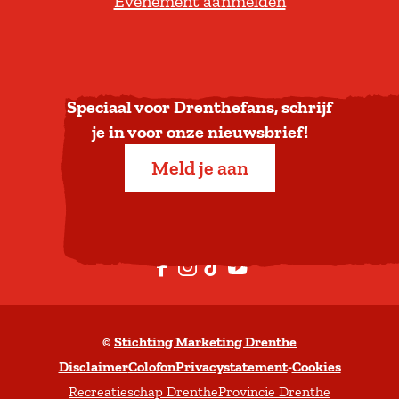
Evenement aanmelden
r
u
g
n
a
Speciaal voor Drenthefans, schrijf
a
je in voor onze nieuwsbrief!
r
Meld je aan
b
o
v
e
F
I
T
Y
n
a
n
i
o
c
s
k
u
©
Stichting Marketing Drenthe
e
t
T
t
Disclaimer
Colofon
Privacystatement
-
Cookies
b
a
o
u
Recreatieschap Drenthe
Provincie Drenthe