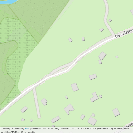
Leaflet
|
Powered by
Esri
| Sources: Esri, TomTom, Garmin, FAO, NOAA, USGS, © OpenStreetMap contributors,
and the GIS User Community, ,