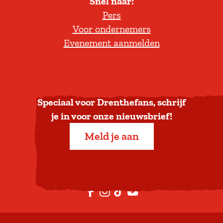
Snel naar:
l
Pers
t
Voor ondernemers
e
Evenement aanmelden
r
u
g
n
a
Speciaal voor Drenthefans, schrijf
a
je in voor onze nieuwsbrief!
r
Meld je aan
b
o
v
e
F
I
T
Y
n
a
n
i
o