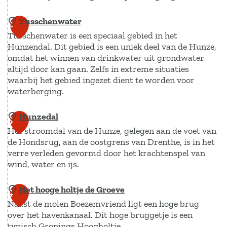
Tusschenwater
Z
2
Tusschenwater is een speciaal gebied in het
u
Hunzendal. Dit gebied is een uniek deel van de Hunze,
i
omdat het winnen van drinkwater uit grondwater
d
altijd door kan gaan. Zelfs in extreme situaties
l
waarbij het gebied ingezet dient te worden voor
waterberging.
a
a
Hunzedal
T
3
r
Het stroomdal van de Hunze, gelegen aan de voet van
u
d
de Hondsrug, aan de oostgrens van Drenthe, is in het
s
e
verre verleden gevormd door het krachtenspel van
s
r
wind, water en ijs.
c
m
h
Het hooge holtje de Groeve
H
4
e
e
Naast de molen Boezemvriend ligt een hoge brug
u
e
over het havenkanaal. Dit hoge bruggetje is een
n
n
r
typisch Gronings Hoogholtje