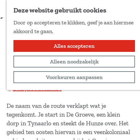
Voeg toe als favoriet
Download route
Deze website gebruikt cookies
D
Door op accepteren te klikken, geef je aan hiermee
e
De tien van Tynaarlo:
G
akkoord te gaan.
e
a
Hunze en Veen
l
n
Alles accepteren
d
a
e
Wandeltocht
Alleen noodzakelijk
a
z
r
10 km
Voorkeuren aanpassen
e
d
p
Bekijk routekaart
e
a
h
g
De naam van de route verklapt wat je
o
i
tegenkomt. Je start in De Groeve, een klein
m
n
dorp in Tynaarlo en steekt de Hunze over. Het
e
a
gebied ten oosten hiervan is een veenkoloniaal
p