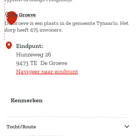
w
z
a
e
De Groeve
H
5
t
d
De Groeve is een plaats in de gemeente Tynaarlo. Het
e
e
a
dorp heeft 475 inwoners.
t
r
l
h
D
Eindpunt:
o
e
Hunzeweg 26
o
G
9473 TE
De Groeve
g
r
Navigeer naar eindpunt
e
o
h
e
o
v
l
Kenmerken
e
t
j
e
Tocht/Route
d