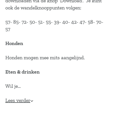
downloaden via de knop 'Download'. Je kunt
ook de wandelknooppunten volgen:
57- 85- 72- 50- 51- 55- 39- 40- 42- 47- 58- 70-
57
Honden
Honden mogen mee mits aangelijnd.
Eten & drinken
Wil je…
Lees verder