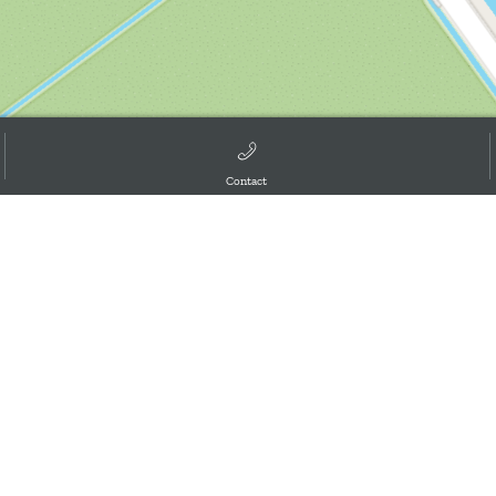
Contact
d the GIS User Community, ,